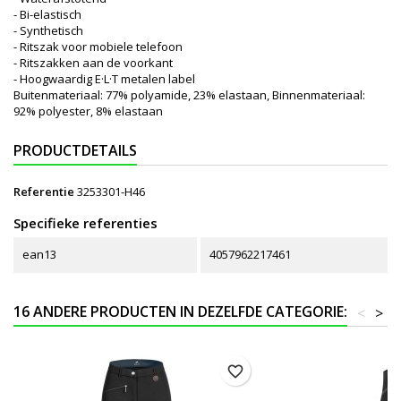
- Bi-elastisch
- Synthetisch
- Ritszak voor mobiele telefoon
- Ritszakken aan de voorkant
- Hoogwaardig E·L·T metalen label
Buitenmateriaal: 77% polyamide, 23% elastaan, Binnenmateriaal:
92% polyester, 8% elastaan
PRODUCTDETAILS
Referentie
3253301-H46
Specifieke referenties
ean13
4057962217461
16 ANDERE PRODUCTEN IN DEZELFDE CATEGORIE:
<
>
favorite_border