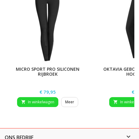
MICRO SPORT PRO SILICONEN
OKTAVIA GEBOG
RIJBROEK
HOGE 
Prijs
Prij
€ 79,95
€ 9
In winkelwagen
Meer
In winkelw



ONS BEDRIJF