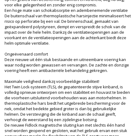
voor elke gelegenheid en zonder enig compromis.
Een hoge mate van schokabsorptie en adembenemende ventilatie
De buitenschaal van thermoplastische harsinjectie minimaliseert het
risico op perforatie bij een val. De binnenschaal, gemaakt van
geëxpandeerd polystyreen, dempt en verspreidt de schok van de
impact over de hele helm. Dankzij de ventilatieopeningen aan de
voorkant en de ventilatieopeningen aan de achterkant biedt deze
helm optimale ventilatie.
Ongeëvenaard comfort
Deze nieuwe uit één stuk bestaande en uitneembare voering kan
waar nodig worden gewassen en vervangen. De zachte en donzige
voering heeft een antibacteriële behandeling gekregen.
Maximale veiligheid dankzij voorbeeldige stabiliteit!
Het Twin Lock-systeem (TLS), de gepatenteerde stijve kinband, is
volledig opnieuw ontworpen om een ​​stabiliteit en houvast te bieden
die voorheen uitsluitend voorbehouden was aan motorhelmen. In
thermoplastische hars biedt het uitgebreide bescherming voor de
nek, omdat het bedekte gebied groter is dan bij gebruikelijke
helmen. De versteviging die de kinband aan de schaal geeft,
verhoogt de weerstand bij een zijdelingse botsing.
De nieuwe Fidlock magnetische sluiting kan met slechts één hand
snel worden geopend en gesloten, wat het gebruik ervan een stuk
eenvoudiger maakt. De flexibiliteit van de TLS zorgt voor meer