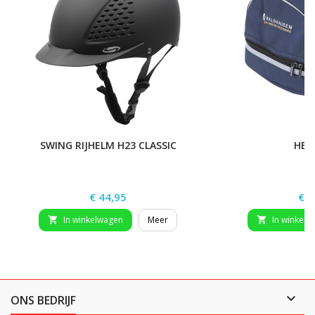
SWING RIJHELM H23 CLASSIC
HEL
Prijs
Prij
€ 44,95
€ 2
In winkelwagen
Meer
In winkelw



ONS BEDRIJF