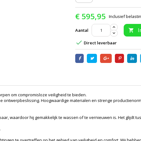
€ 595,95
Inclusief belasti
I
Aantal


Direct leverbaar
ntworpen om compromisloze veiligheid te bieden.
 elke ontwerpbeslissing. Hoogwaardige materialen en strenge productien
ar, waardoor hij gemakkelijk te wassen of te vernieuwen is. Het glijdt tu
.
tingen te overtreffen op het gebied van veiligheid en comfort. Wij hebbe