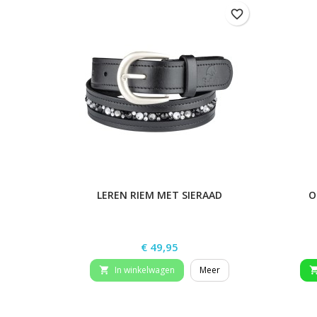
favorite_border
LEREN RIEM MET SIERAAD
O
Prijs
€ 49,95
In winkelwagen
Meer
