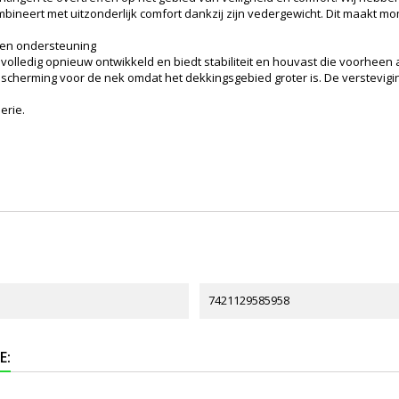
ombineert met uitzonderlijk comfort dankzij zijn vedergewicht. Dit maakt
t en ondersteuning
 volledig opnieuw ontwikkeld en biedt stabiliteit en houvast die voorhee
cherming voor de nek omdat het dekkingsgebied groter is. De verstevig
erie.
7421129585958
E: