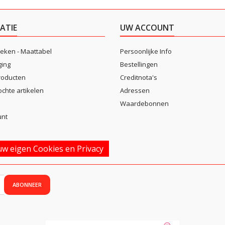
ATIE
UW ACCOUNT
eken - Maattabel
Persoonlijke Info
ging
Bestellingen
roducten
Creditnota's
ochte artikelen
Adressen
Waardebonnen
unt
w eigen Cookies en Privacy