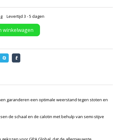
ng
Levertijd 3 - 5 dagen
n winkelwagen
ormen garanderen een optimale weerstand tegen stoten en
ssen de schaal en de calotin met behulp van semi-stijve
n gekozen voor GPA Global, dat de allernieuwste