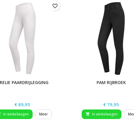
favorite_border
RELIE PAARDRIJLEGGING
PAM RIJBROEK
Prijs
Prijs
€ 89,95
€ 79,95
In winkelwagen
Meer
In winkelwagen
Me

