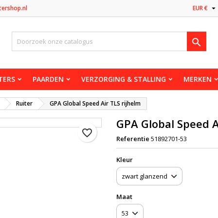

tershop.nl
EUR €

TERS
PAARDEN
VERZORGING & STALLING
MERKEN
Ruiter
GPA Global Speed ​​Air TLS rijhelm
GPA Global Speed ​​A
favorite_border
Referentie
51892701-53
Kleur
Maat