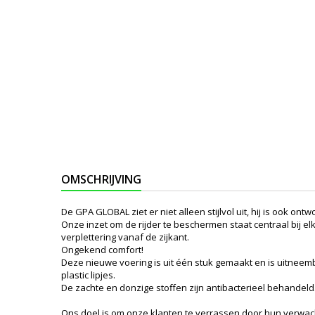
OMSCHRIJVING
De GPA GLOBAL ziet er niet alleen stijlvol uit, hij is ook o
Onze inzet om de rijder te beschermen staat centraal bij
verplettering vanaf de zijkant.
Ongekend comfort!
Deze nieuwe voering is uit één stuk gemaakt en is uitneemba
plastic lipjes.
De zachte en donzige stoffen zijn antibacterieel behandeld
Ons doel is om onze klanten te verrassen door hun verwach