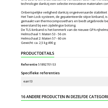
technologie dankzij een selectie innovatieve materialen c
Onberispelijke veiligheid dankzij ongeëvenaarde stabilitei
Het Twin Lock-systeem, de gepatenteerde stijve kinband, is
gemaakt van thermocomposiethars en biedt uitgebreide bes
weerstand bij een zijdelingse botsing.
De TLS-kinband is het kenmerk van de nieuwe GPA-rijhelms
Helmschaal 1: Maten 53 - 56 cm
Helmschaal 2: Maten 57 - 60 cm
Gewicht: ca. 2,5 kg 490 g
PRODUCTDETAILS
Referentie
51892701-53
Specifieke referenties
ean13
16 ANDERE PRODUCTEN IN DEZELFDE CATEGORI