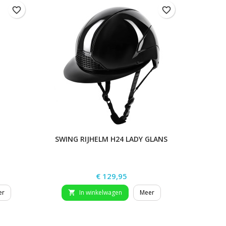
favorite_border
favorite_border
SWING RIJHELM H24 LADY GLANS
SWING
Prijs
€ 129,95
er
In winkelwagen
Meer

