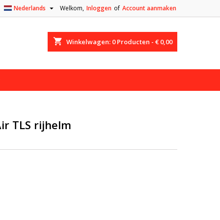

Nederlands
Welkom,
Inloggen
of
Account aanmaken
shopping_cart
Winkelwagen:
0
Producten - € 0,00
ir TLS rijhelm