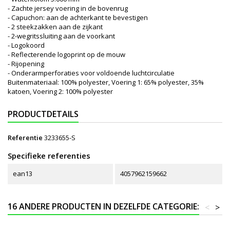
- Zachte jersey voering in de bovenrug
- Capuchon: aan de achterkant te bevestigen
- 2 steekzakken aan de zijkant
- 2-wegritssluiting aan de voorkant
- Logokoord
- Reflecterende logoprint op de mouw
- Rijopening
- Onderarmperforaties voor voldoende luchtcirculatie
Buitenmateriaal: 100% polyester, Voering 1: 65% polyester, 35%
katoen, Voering 2: 100% polyester
PRODUCTDETAILS
Referentie
3233655-S
Specifieke referenties
ean13
4057962159662
16 ANDERE PRODUCTEN IN DEZELFDE CATEGORIE:
<
>