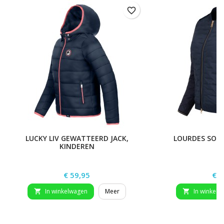
favorite_border
LUCKY LIV GEWATTEERD JACK,
LOURDES SOFT
KINDEREN
Prijs
Prij
€ 59,95
€ 8
In winkelwagen
Meer
In winkelw

