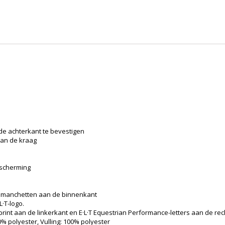
de achterkant te bevestigen
aan de kraag
escherming
e manchetten aan de binnenkant
·T-logo.
print aan de linkerkant en E·L·T Equestrian Performance-letters aan de re
% polyester, Vulling: 100% polyester