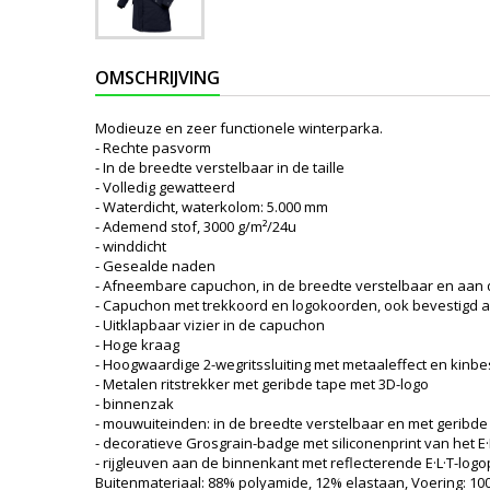
OMSCHRIJVING
Modieuze en zeer functionele winterparka.
- Rechte pasvorm
- In de breedte verstelbaar in de taille
- Volledig gewatteerd
- Waterdicht, waterkolom: 5.000 mm
- Ademend stof, 3000 g/m²/24u
- winddicht
- Gesealde naden
- Afneembare capuchon, in de breedte verstelbaar en aan 
- Capuchon met trekkoord en logokoorden, ook bevestigd 
- Uitklapbaar vizier in de capuchon
- Hoge kraag
- Hoogwaardige 2-wegritssluiting met metaaleffect en kinb
- Metalen ritstrekker met geribde tape met 3D-logo
- binnenzak
- mouwuiteinden: in de breedte verstelbaar en met geribd
- decoratieve Grosgrain-badge met siliconenprint van het E·L
- rijgleuven aan de binnenkant met reflecterende E·L·T-logo
Buitenmateriaal: 88% polyamide, 12% elastaan, Voering: 100