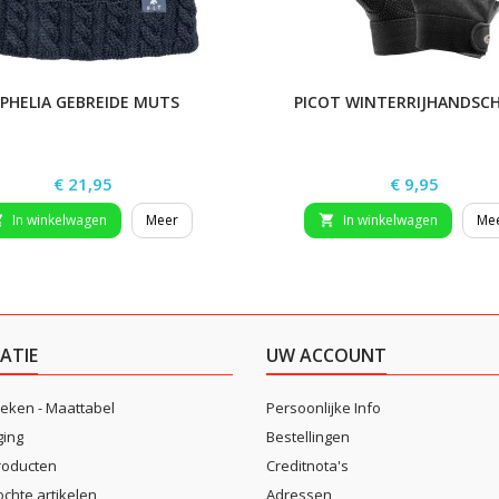
PHELIA GEBREIDE MUTS
PICOT WINTERRIJHANDSC
Prijs
Prijs
€ 21,95
€ 9,95
In winkelwagen
Meer
In winkelwagen
Me


ATIE
UW ACCOUNT
eken - Maattabel
Persoonlijke Info
ging
Bestellingen
roducten
Creditnota's
ochte artikelen
Adressen