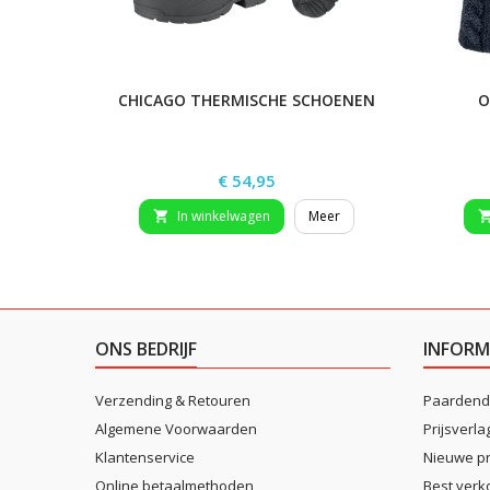
CHICAGO THERMISCHE SCHOENEN
O
Prijs
€ 54,95
In winkelwagen
Meer

ONS BEDRIJF
INFORM
Verzending & Retouren
Paardend
Algemene Voorwaarden
Prijsverla
Klantenservice
Nieuwe p
Online betaalmethoden
Best verk