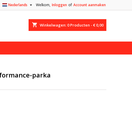

Nederlands
Welkom,
Inloggen
of
Account aanmaken
shopping_cart
Winkelwagen:
0
Producten - € 0,00
rformance-parka