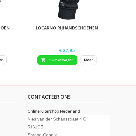
HOEN
LOCARNO RIJHANDSCHOENEN
Prijs
€ 27,95
er
In winkelwagen
Meer


CONTACTEER ONS
Onlineruitershop Nederland
Nies van der Schansstraat 4 C
5161CE
Sprang-Capelle