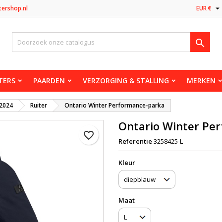

tershop.nl
EUR €

TERS
PAARDEN
VERZORGING & STALLING
MERKEN
 2024
Ruiter
Ontario Winter Performance-parka
Ontario Winter Pe
favorite_border
Referentie
3258425-L
Kleur
Maat