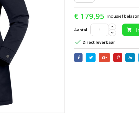
€ 179,95
Inclusief belasti
I
Aantal


Direct leverbaar