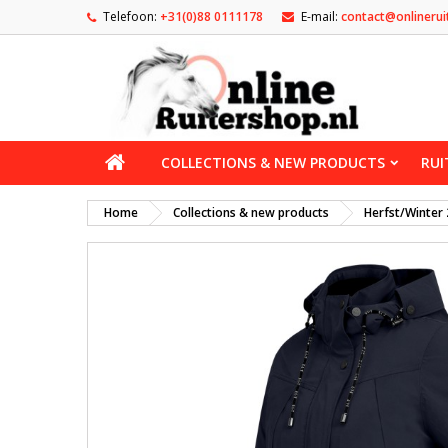
Telefoon:
+31(0)88 0111178
E-mail:
contact@onlinerui
COLLECTIONS & NEW PRODUCTS
RUI
Home
Collections & new products
Herfst/Winter