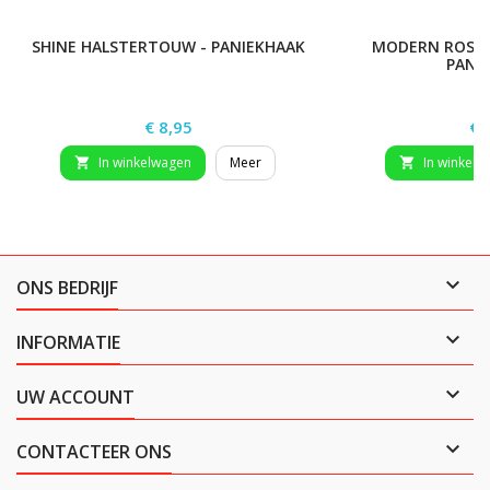
SHINE HALSTERTOUW - PANIEKHAAK
MODERN ROSÉ 
PANI
Prijs
Pri
€ 8,95
€ 
In winkelwagen
Meer
In winkelw



ONS BEDRIJF

INFORMATIE

UW ACCOUNT

CONTACTEER ONS