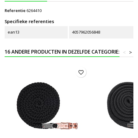
Referentie
6264410
Specifieke referenties
ean13
4057962056848
16 ANDERE PRODUCTEN IN DEZELFDE CATEGORIE:
<
>
favorite_border