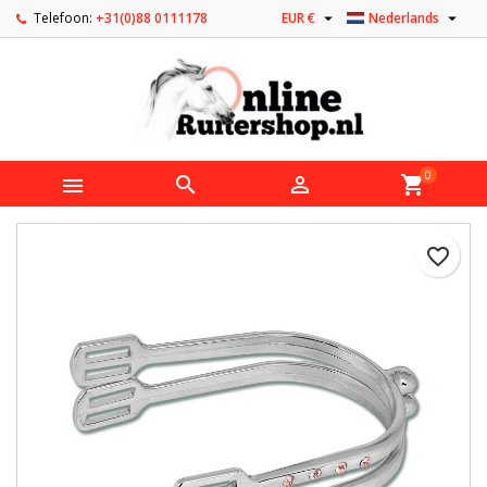


Telefoon:
+31(0)88 0111178
EUR €
Nederlands
0



shopping_cart
favorite_border