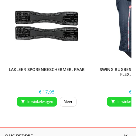
LAKLEER SPORENBESCHERMER, PAAR
SWING RUGBESCH
FLEX, 
Prijs
Prij
€ 17,95
€ 7
In winkelwagen
Meer
In winkelw


