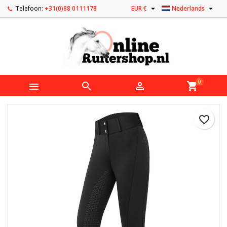


Telefoon:
+31(0)88 0111178
EUR €
Nederlands
0



shopping_cart
favorite_border