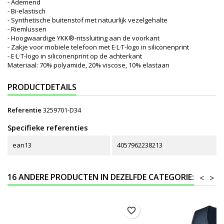
- Ademend
- Bi-elastisch
- Synthetische buitenstof met natuurlijk vezelgehalte
- Riemlussen
- Hoogwaardige YKK®-ritssluiting aan de voorkant
- Zakje voor mobiele telefoon met E·L·T-logo in siliconenprint
- E·L·T-logo in siliconenprint op de achterkant
Materiaal: 70% polyamide, 20% viscose, 10% elastaan
PRODUCTDETAILS
Referentie
3259701-D34
Specifieke referenties
ean13
4057962238213
16 ANDERE PRODUCTEN IN DEZELFDE CATEGORIE:
<
>
favorite_border