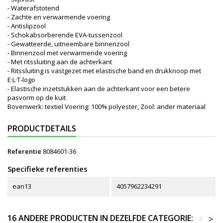
- Waterafstotend
- Zachte en verwarmende voering
- Antislipzool
- Schokabsorberende EVA-tussenzool
- Gewatteerde, uitneembare binnenzool
- Binnenzool met verwarmende voering
- Met ritssluiting aan de achterkant
- Ritssluiting is vastgezet met elastische band en drukknoop met
E·L·T-logo
- Elastische inzetstukken aan de achterkant voor een betere
pasvorm op de kuit
Bovenwerk: textiel Voering: 100% polyester, Zool: ander materiaal
PRODUCTDETAILS
Referentie
8084601-36
Specifieke referenties
ean13
4057962234291
16 ANDERE PRODUCTEN IN DEZELFDE CATEGORIE:
<
>