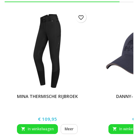
favorite_border
MINA THERMISCHE RIJBROEK
DANNY-BA
Prijs
Pri
€ 109,95
€ 
In winkelwagen
Meer
In winkelw

