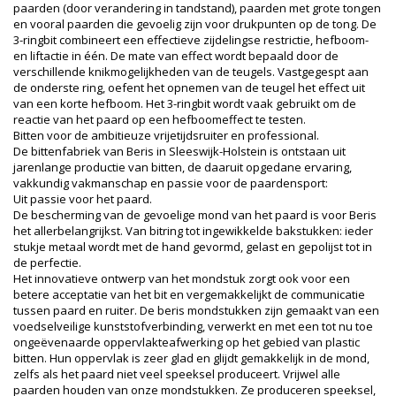
paarden (door verandering in tandstand), paarden met grote tongen
en vooral paarden die gevoelig zijn voor drukpunten op de tong. De
3-ringbit combineert een effectieve zijdelingse restrictie, hefboom-
en liftactie in één. De mate van effect wordt bepaald door de
verschillende knikmogelijkheden van de teugels. Vastgegespt aan
de onderste ring, oefent het opnemen van de teugel het effect uit
van een korte hefboom. Het 3-ringbit wordt vaak gebruikt om de
reactie van het paard op een hefboomeffect te testen.
Bitten voor de ambitieuze vrijetijdsruiter en professional.
De bittenfabriek van Beris in Sleeswijk-Holstein is ontstaan ​​uit
jarenlange productie van bitten, de daaruit opgedane ervaring,
vakkundig vakmanschap en passie voor de paardensport:
Uit passie voor het paard.
De bescherming van de gevoelige mond van het paard is voor Beris
het allerbelangrijkst. Van bitring tot ingewikkelde bakstukken: ieder
stukje metaal wordt met de hand gevormd, gelast en gepolijst tot in
de perfectie.
Het innovatieve ontwerp van het mondstuk zorgt ook voor een
betere acceptatie van het bit en vergemakkelijkt de communicatie
tussen paard en ruiter. De beris mondstukken zijn gemaakt van een
voedselveilige kunststofverbinding, verwerkt en met een tot nu toe
ongeëvenaarde oppervlakteafwerking op het gebied van plastic
bitten. Hun oppervlak is zeer glad en glijdt gemakkelijk in de mond,
zelfs als het paard niet veel speeksel produceert. Vrijwel alle
paarden houden van onze mondstukken. Ze produceren speeksel,