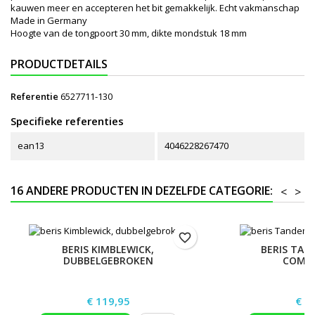
kauwen meer en accepteren het bit gemakkelijk. Echt vakmanschap
Made in Germany
Hoogte van de tongpoort 30 mm, dikte mondstuk 18 mm
PRODUCTDETAILS
Referentie
6527711-130
Specifieke referenties
ean13
4046228267470
16 ANDERE PRODUCTEN IN DEZELFDE CATEGORIE:
<
>
favorite_border
BERIS KIMBLEWICK,
BERIS TAN
DUBBELGEBROKEN
COMF
Prijs
Prij
€ 119,95
€ 2