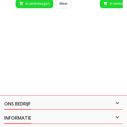
In winkelwagen
Meer
In winkelw



ONS BEDRIJF

INFORMATIE