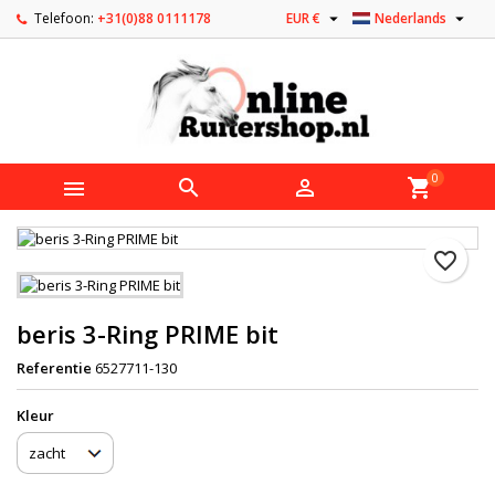


Telefoon:
+31(0)88 0111178
EUR €
Nederlands
0



shopping_cart
favorite_border
beris 3-Ring PRIME bit
Referentie
6527711-130
Kleur