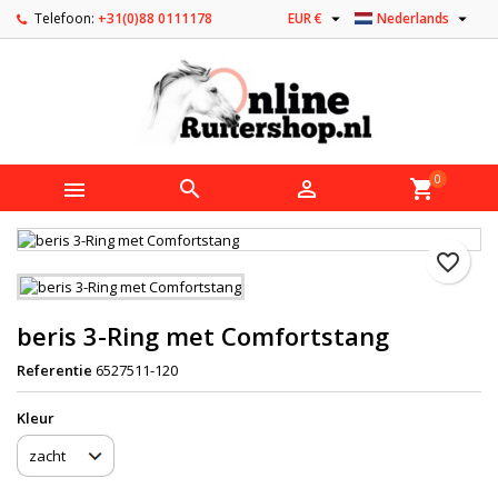


Telefoon:
+31(0)88 0111178
EUR €
Nederlands
0



shopping_cart
favorite_border
beris 3-Ring met Comfortstang
Referentie
6527511-120
Kleur