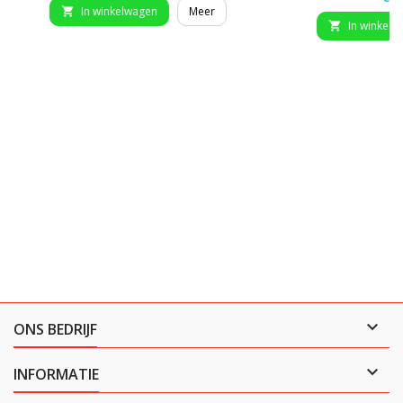
In winkelwagen
Meer

In winkelw


ONS BEDRIJF

INFORMATIE