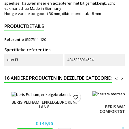
speeksel, kauwen meer en accepteren het bit gemakkelijk. Echt
vakmanschap Made in Germany
Hoogte van de tongpoort 30 mm, dikte mondstuk 18 mm
PRODUCTDETAILS
Referentie
6527511-120
Specifieke referenties
ean13
4046228014524
16 ANDERE PRODUCTEN IN DEZELFDE CATEGORIE:
<
>
favorite_border
BERIS PELHAM, ENKELGEBROKEN,
LANG
BERIS WAT
COMFORTSTANG
Prijs
€ 149,95
Prij
€ 6