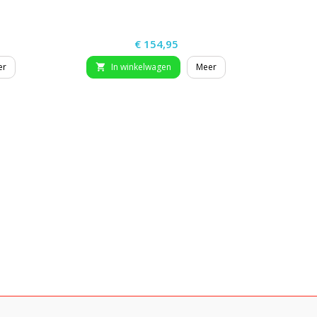
BERIS
Prijs
€ 154,95
er
In winkelwagen
Meer

