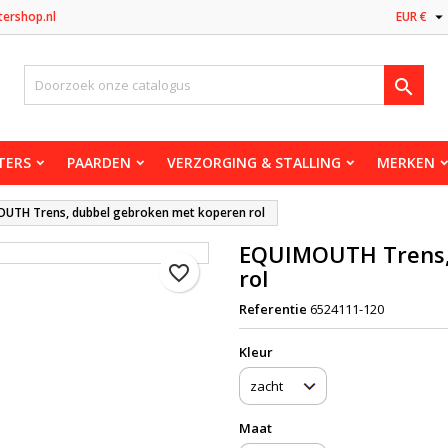

tershop.nl
EUR €

TERS
PAARDEN
VERZORGING & STALLING
MERKEN
UTH Trens, dubbel gebroken met koperen rol
EQUIMOUTH Trens,
favorite_border
rol
Referentie
6524111-120
Kleur
Maat