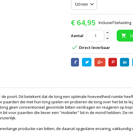
€ 64,95
Inclusief belasting
I
Aantal


Direct leverbaar
 de poort. Dit betekent dat de tong een optimale hoeveelheid ruimte hee
r paarden die met hun tong spelen en proberen de tong over het bit te leg
de tong geen conventioneel gevormde bitten verdragen en reageren op kopst
een bit voor paarden die liever een "mobieler" bit in de mond hebben. De r
zienlijk.
​uit jarenlange productie van bitten, de daaruit opgedane ervaring, vakku