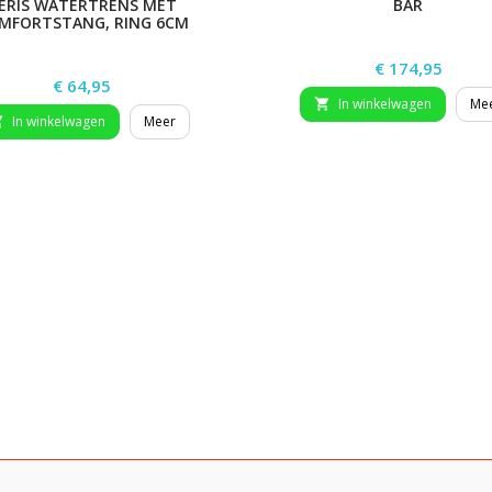
BAR
ERIS WATERTRENS MET
MFORTSTANG, RING 6CM
Prijs
€ 174,95
Prijs
€ 64,95
In winkelwagen
Me

In winkelwagen
Meer
