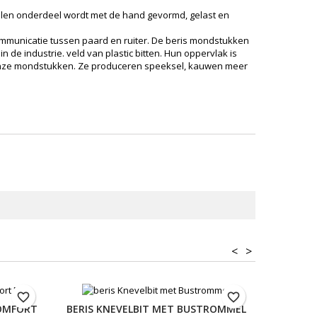
etalen onderdeel wordt met de hand gevormd, gelast en
ommunicatie tussen paard en ruiter. De beris mondstukken
de industrie. veld van plastic bitten. Hun oppervlak is
an onze mondstukken. Ze produceren speeksel, kauwen meer
<
>
favorite_border
favorite_border
COMFORT
BERIS KNEVELBIT MET BUSTROMMEL