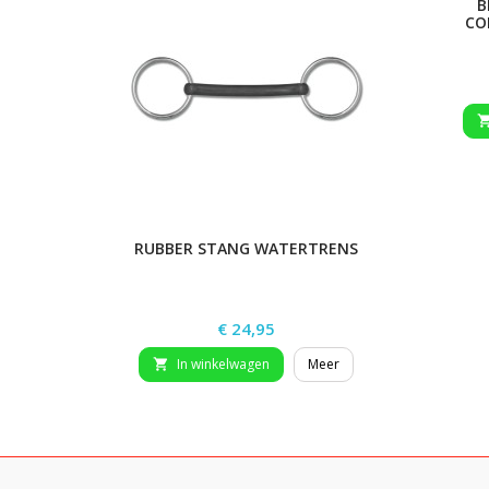
B
CO
RUBBER STANG WATERTRENS
Prijs
€ 24,95
In winkelwagen
Meer
