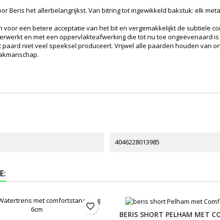
 Beris het allerbelangrijkst. Van bitring tot ingewikkeld bakstuk: elk m
voor een betere acceptatie van het bit en vergemakkelijkt de subtiele c
rwerkt en met een oppervlakteafwerking die tot nu toe ongeëvenaard is in 
s het paard niet veel speeksel produceert. Vrijwel alle paarden houden v
-vakmanschap.
4046228013985
E:
favorite_border
BERIS SHORT PELHAM MET 