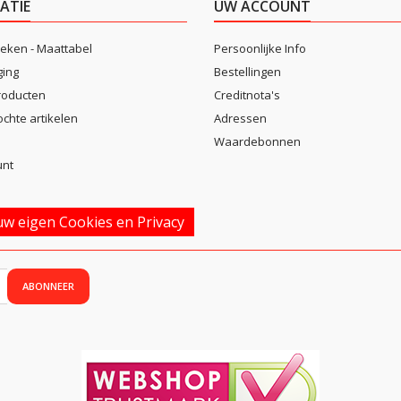
ATIE
UW ACCOUNT
eken - Maattabel
Persoonlijke Info
ging
Bestellingen
roducten
Creditnota's
ochte artikelen
Adressen
Waardebonnen
unt
w eigen Cookies en Privacy