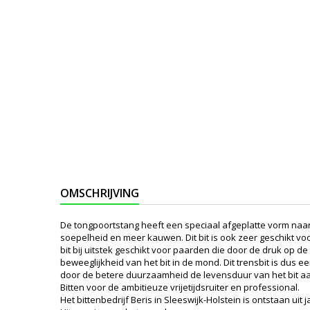
OMSCHRIJVING
De tongpoortstang heeft een speciaal afgeplatte vorm naar
soepelheid en meer kauwen. Dit bit is ook zeer geschikt voo
bit bij uitstek geschikt voor paarden die door de druk op 
beweeglijkheid van het bit in de mond. Dit trensbit is dus 
door de betere duurzaamheid de levensduur van het bit aan
Bitten voor de ambitieuze vrijetijdsruiter en professional.
Het bittenbedrijf Beris in Sleeswijk-Holstein is ontstaan ​