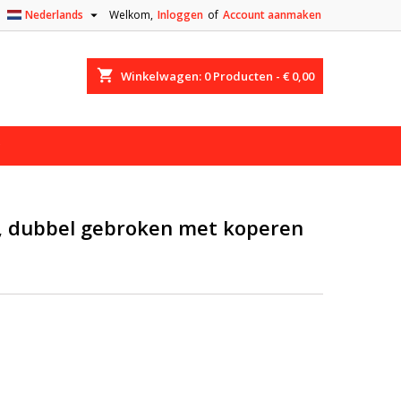

Nederlands
Welkom,
Inloggen
of
Account aanmaken
shopping_cart
Winkelwagen:
0
Producten - € 0,00
 dubbel gebroken met koperen