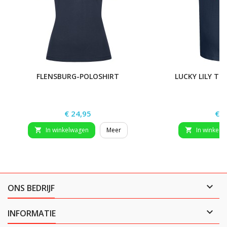
FLENSBURG-POLOSHIRT
LUCKY LILY T-
Prijs
Prij
€ 24,95
€ 2
In winkelwagen
Meer
In winkelw



ONS BEDRIJF

INFORMATIE