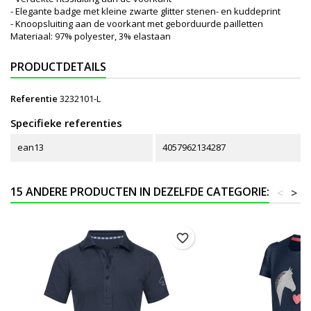
- Elegante badge met kleine zwarte glitter stenen- en kuddeprint
- Knoopsluiting aan de voorkant met geborduurde pailletten
Materiaal: 97% polyester, 3% elastaan
PRODUCTDETAILS
Referentie
3232101-L
Specifieke referenties
ean13
4057962134287
15 ANDERE PRODUCTEN IN DEZELFDE CATEGORIE:
<
>
favorite_border