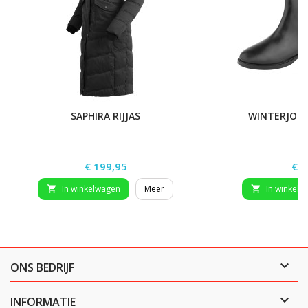
SAPHIRA RIJJAS
WINTERJOD
Prijs
Prij
€ 199,95
€ 6
In winkelwagen
Meer
In winkelw



ONS BEDRIJF

INFORMATIE