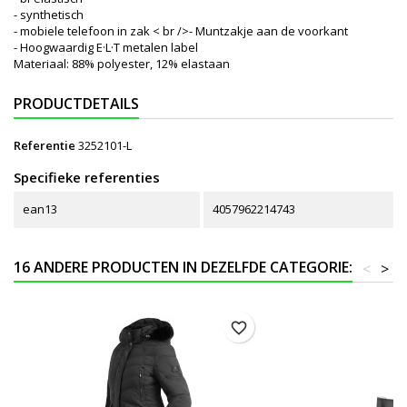
- synthetisch
- mobiele telefoon in zak < br />- Muntzakje aan de voorkant
- Hoogwaardig E·L·T metalen label
Materiaal: 88% polyester, 12% elastaan
PRODUCTDETAILS
Referentie
3252101-L
Specifieke referenties
ean13
4057962214743
16 ANDERE PRODUCTEN IN DEZELFDE CATEGORIE:
<
>
favorite_border