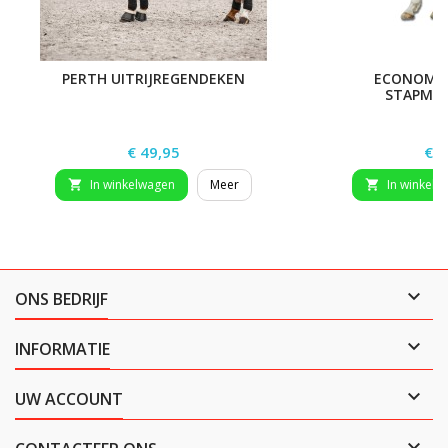
PERTH UITRIJREGENDEKEN
ECONOMIS
STAPMO
Prijs
Prij
€ 49,95
€ 3
In winkelwagen
Meer
In winkelw



ONS BEDRIJF

INFORMATIE

UW ACCOUNT
