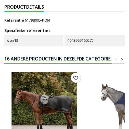
PRODUCTDETAILS
Referentie
61798005-PON
Specifieke referenties
ean13
4043969160275
16 ANDERE PRODUCTEN IN DEZELFDE CATEGORIE:
<
>
favorite_border