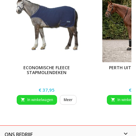
ECONOMISCHE FLEECE
PERTH UITR
STAPMOLENDEKEN
Prijs
Prij
€ 37,95
€ 4
In winkelwagen
Meer
In winkelw



ONS BEDRIJF