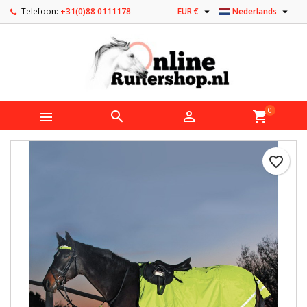


Telefoon:
+31(0)88 0111178
EUR €
Nederlands
0



shopping_cart
favorite_border