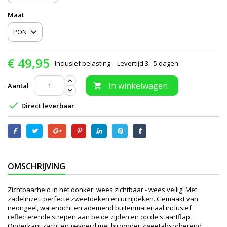
Maat
€ 49,95
Inclusief belasting
Levertijd 3 - 5 dagen
In winkelwagen
Aantal


Direct leverbaar
OMSCHRIJVING
Zichtbaarheid in het donker: wees zichtbaar - wees veilig! Met
zadelinzet: perfecte zweetdeken en uitrijdeken. Gemaakt van
neongeel, waterdicht en ademend buitenmateriaal inclusief
reflecterende strepen aan beide zijden en op de staartflap.
Onderkant zacht en gevoerd met bijzonder zweetabsorberend,