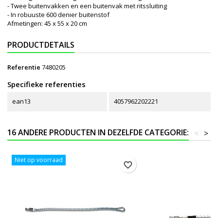
- Twee buitenvakken en een buitenvak met ritssluiting
- In robuuste 600 denier buitenstof
Afmetingen: 45 x 55 x 20 cm
PRODUCTDETAILS
Referentie
7480205
Specifieke referenties
ean13
4057962202221
16 ANDERE PRODUCTEN IN DEZELFDE CATEGORIE:
<
>
Niet op voorraad
favorite_border