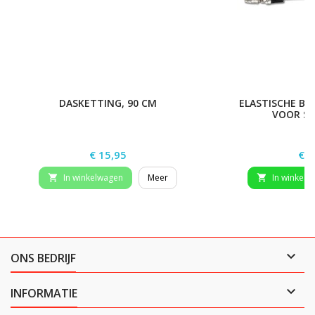
DASKETTING, 90 CM
ELASTISCHE BE
VOOR ST
Prijs
Prij
€ 15,95
€ 2
In winkelwagen
Meer
In winkelw



ONS BEDRIJF

INFORMATIE