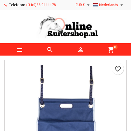


Telefoon:
+31(0)88 0111178
EUR €
Nederlands
0



shopping_cart
favorite_border