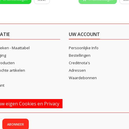
ATIE
UW ACCOUNT
eken - Maattabel
Persoonlijke Info
ging
Bestellingen
roducten
Creditnota's
ochte artikelen
Adressen
Waardebonnen
unt
w eigen Cookies en Privacy