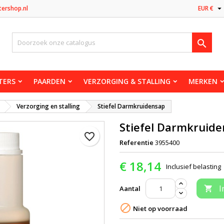

tershop.nl
EUR €

TERS
PAARDEN
VERZORGING & STALLING
MERKEN
Verzorging en stalling
Stiefel Darmkruidensap
Stiefel Darmkruid
favorite_border
Referentie
3955400
€ 18,14
Inclusief belasting
I
Aantal


Niet op voorraad