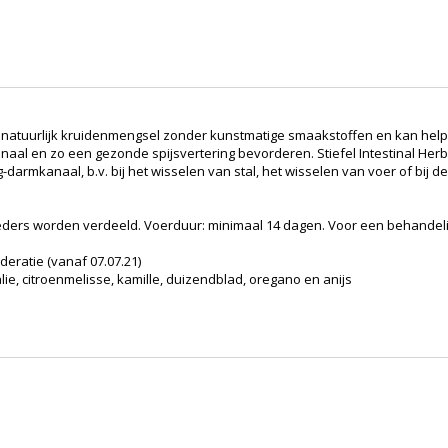
 natuurlijk kruidenmengsel zonder kunstmatige smaakstoffen en kan hel
naal en zo een gezonde spijsvertering bevorderen. Stiefel Intestinal Her
armkanaal, b.v. bij het wisselen van stal, het wisselen van voer of bij d
 voeders worden verdeeld. Voerduur: minimaal 14 dagen. Voor een behand
deratie (vanaf 07.07.21)
ie, citroenmelisse, kamille, duizendblad, oregano en anijs