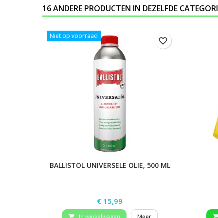
16 ANDERE PRODUCTEN IN DEZELFDE CATEGORI
Niet op voorraad
favorite_border
BALLISTOL UNIVERSELE OLIE, 500 ML
Prijs
€ 15,99
In winkelwagen
Meer
