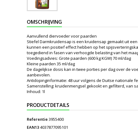
OMSCHRIJVING
Aanvullend diervoeder voor paarden
Stiefel Darmkruidensap is een kruidensap gemaakt uit een
kunnen een positief effect hebben op het spijsverteringska
toegediend in fasen van verhoogde belasting van het maag-d
Voedingsadvies: Grote paarden (600 kg KGW) 70 ml/dag
Kleine paarden 35 ml/dag
De dagelijkse dosis kan in twee porties per dag over de
aanbevolen.
Antidopinginformatie: 48 uur volgens de Duitse nationale fe
Samenstelling: kruidenmengsel gekookt en gefilterd, van sal
Inhoud: 1l
PRODUCTDETAILS
Referentie
3955400
EAN13
4037877095101