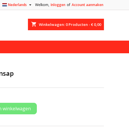

Nederlands
Welkom,
Inloggen
of
Account aanmaken
shopping_cart
Winkelwagen:
0
Producten - € 0,00
ensap
n winkelwagen