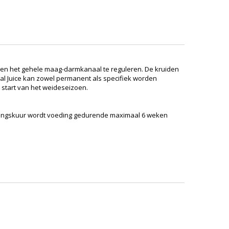
pen het gehele maag-darmkanaal te reguleren. De kruiden
bal Juice kan zowel permanent als specifiek worden
e start van het weideseizoen.
elingskuur wordt voeding gedurende maximaal 6 weken