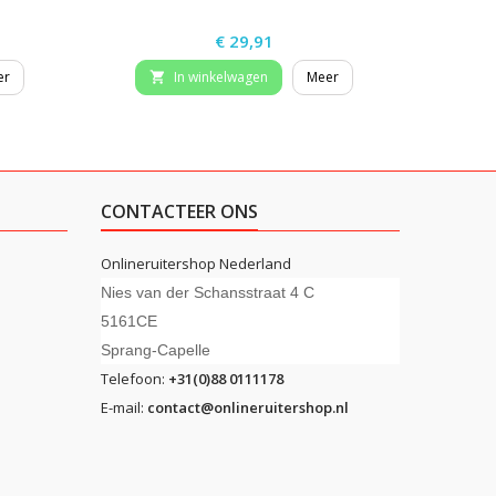
Prijs
€ 29,91
er
In winkelwagen
Meer


CONTACTEER ONS
Onlineruitershop Nederland
Nies van der Schansstraat 4 C
5161CE
Sprang-Capelle
Telefoon:
+31(0)88 0111178
E-mail:
contact@onlineruitershop.nl