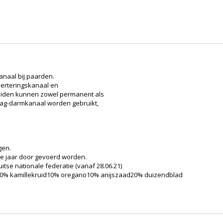
k
naal bij paarden.
verteringskanaal en
ruiden kunnen zowel permanent als
aag-darmkanaal worden gebruikt,
gen.
le jaar door gevoerd worden.
itse nationale federatie (vanaf 28.06.21)
d20% kamillekruid10% oregano10% anijszaad20% duizendblad