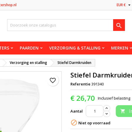

tershop.nl
EUR €

TERS
PAARDEN
VERZORGING & STALLING
MERKEN
Verzorging en stalling
Stiefel Darmkruiden
Stiefel Darmkruide
favorite_border
Referentie
391340
€ 26,70
Inclusief belasting
I
Aantal


Niet op voorraad