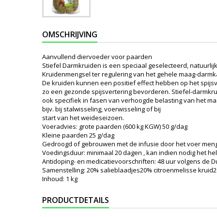
OMSCHRIJVING
Aanvullend diervoeder voor paarden
Stiefel Darmkruiden is een speciaal geselecteerd, natuurlij
Kruidenmengsel ter regulering van het gehele maag-darmka
De kruiden kunnen een positief effect hebben op het spijs
zo een gezonde spijsvertering bevorderen. Stiefel-darmk
ook specifiek in fasen van verhoogde belasting van het m
bijv. bij stalwisseling, voerwisseling of bij
start van het weideseizoen.
Voeradvies: grote paarden (600 kg KGW) 50 g/dag
Kleine paarden 25 g/dag
Gedroogd of gebrouwen met de infusie door het voer men
Voedingsduur: minimaal 20 dagen , kan indien nodig het he
Antidoping- en medicatievoorschriften: 48 uur volgens de Du
Samenstelling: 20% salieblaadjes20% citroenmelisse krui
Inhoud: 1 kg
PRODUCTDETAILS