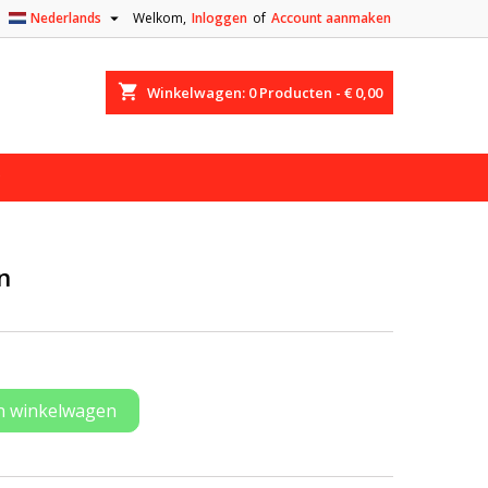

Nederlands
Welkom,
Inloggen
of
Account aanmaken
shopping_cart
Winkelwagen:
0
Producten - € 0,00
n
n winkelwagen