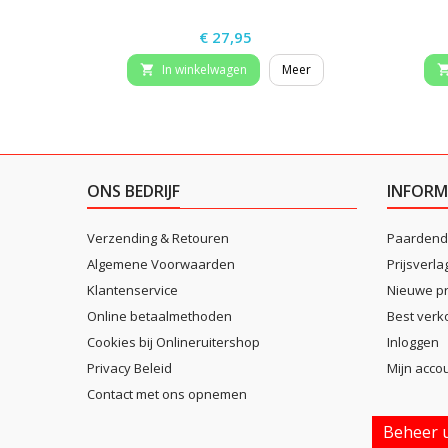
Prijs
€ 27,95
In winkelwagen
Meer

ONS BEDRIJF
INFORM
Verzending & Retouren
Paardend
Algemene Voorwaarden
Prijsverla
Klantenservice
Nieuwe p
Online betaalmethoden
Best verk
Cookies bij Onlineruitershop
Inloggen
Privacy Beleid
Mijn acco
Contact met ons opnemen
Beheer u