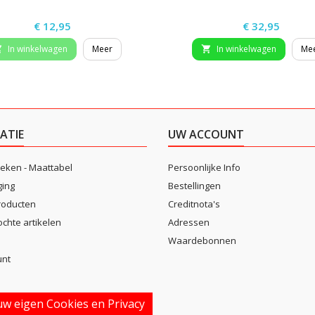
Prijs
Prijs
€ 12,95
€ 32,95
In winkelwagen
Meer
In winkelwagen
Me


ATIE
UW ACCOUNT
eken - Maattabel
Persoonlijke Info
ging
Bestellingen
roducten
Creditnota's
ochte artikelen
Adressen
Waardebonnen
unt
w eigen Cookies en Privacy