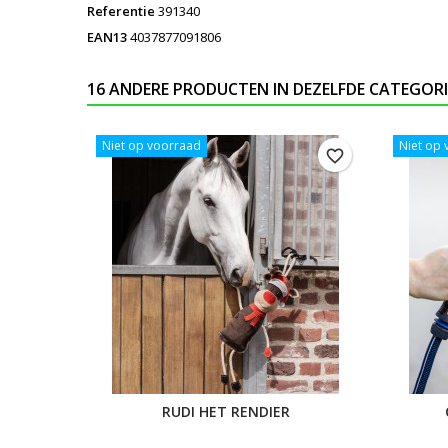
Referentie
391340
EAN13
4037877091806
16 ANDERE PRODUCTEN IN DEZELFDE CATEGORI
Niet op voorraad
Niet op
favorite_border
RUDI HET RENDIER