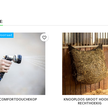
E:
 voorraad
favorite_border
COMFORTDOUCHEKOP
KNOOPLOOS GROOT HOOI
RECHTHOEKIG