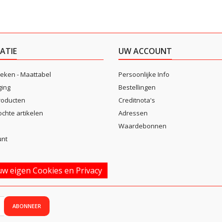
ATIE
UW ACCOUNT
eken - Maattabel
Persoonlijke Info
ging
Bestellingen
roducten
Creditnota's
ochte artikelen
Adressen
Waardebonnen
unt
w eigen Cookies en Privacy