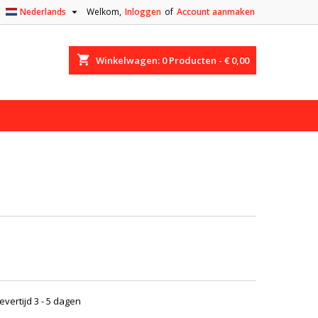

Nederlands
Welkom,
Inloggen
of
Account aanmaken
shopping_cart
Winkelwagen:
0
Producten - € 0,00
evertijd 3 - 5 dagen