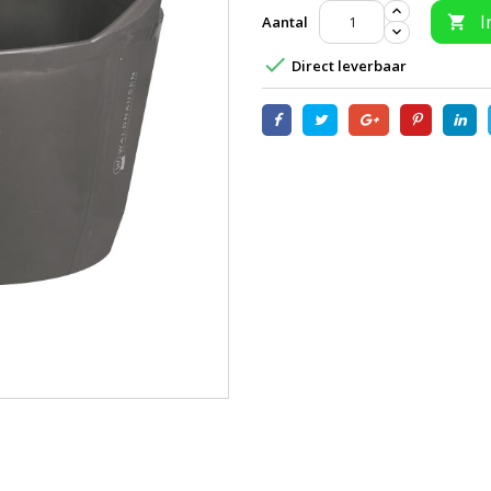
I
Aantal


Direct leverbaar