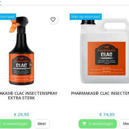
:
 voorraad
Niet op voorraad
favorite_border
AKAS® CLAC INSECTENSPRAY
PHARMAKAS® CLAC INSECTE
EXTRA STERK
Prijs
Prijs
€ 29,95
€ 74,95
In winkelwagen
Meer
In winkelwagen
Me

