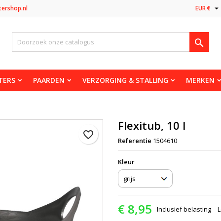

tershop.nl
EUR €

TERS
PAARDEN
VERZORGING & STALLING
MERKEN
Flexitub, 10 l
favorite_border
Referentie
1504610
Kleur
€ 8,95
Inclusief belasting
L