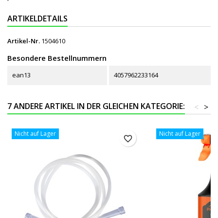
ARTIKELDETAILS
Artikel-Nr.
1504610
Besondere Bestellnummern
ean13
4057962233164
7 ANDERE ARTIKEL IN DER GLEICHEN KATEGORIE:
<
>
Nicht auf Lager
Nicht auf Lager
favorite_border