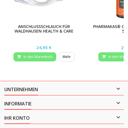
ANSCHLUSSSCHLAUCH FÜR
PHARMAKAS® CLA
WALDHAUSEN HEALTH & CARE
50
INHALIERGERÄT
Preis
Pre
24,95 €
29,
In den Warenkorb
Mehr
In den War



UNTERNEHMEN

INFORMATIE

IHR KONTO