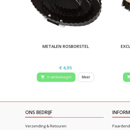
METALEN ROSBORSTEL
EXCL
Prijs
€ 4,95
In winkelwagen
Meer

ONS BEDRIJF
INFORM
Verzending & Retouren
Paardend