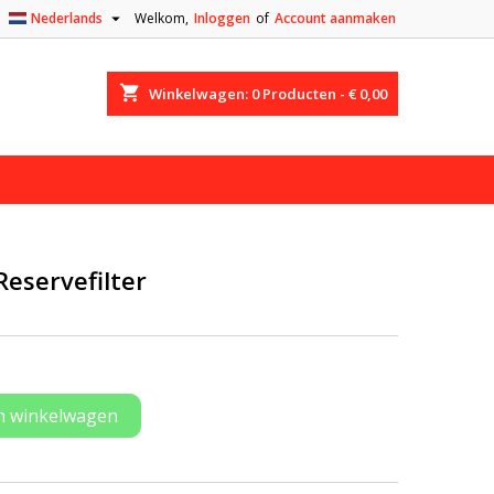

Nederlands
Welkom,
Inloggen
of
Account aanmaken
shopping_cart
Winkelwagen:
0
Producten - € 0,00
eservefilter
n winkelwagen