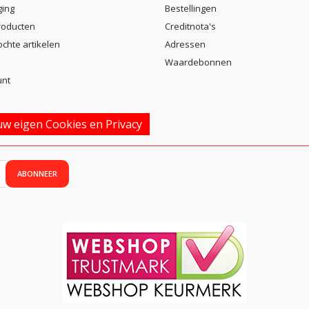
ging
Bestellingen
roducten
Creditnota's
ochte artikelen
Adressen
Waardebonnen
unt
w eigen Cookies en Privacy