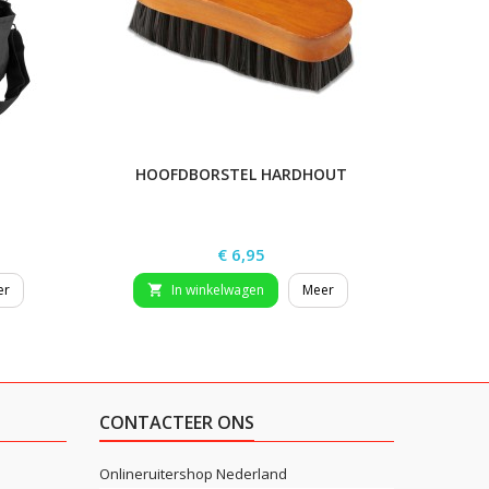
HOOFDBORSTEL HARDHOUT
ANTI
Prijs
€ 6,95
er
In winkelwagen
Meer


CONTACTEER ONS
Onlineruitershop Nederland