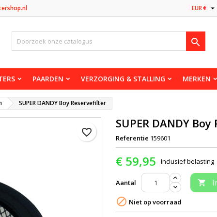

tershop.nl
EUR €

TERS
PAARDEN
VERZORGING & STALLING
MERKEN
n
SUPER DANDY Boy Reservefilter
SUPER DANDY Boy R
favorite_border
Referentie
159601
€ 59,95
Inclusief belasting
I
Aantal


Niet op voorraad