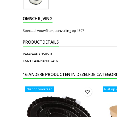
OMSCHRIJVING
Speciaal vouwfilter, aanvulling op 1597
PRODUCTDETAILS
Referentie
159601
EAN13
4043969037416
16 ANDERE PRODUCTEN IN DEZELFDE CATEGORI
Niet op voorraad
Niet op
favorite_border