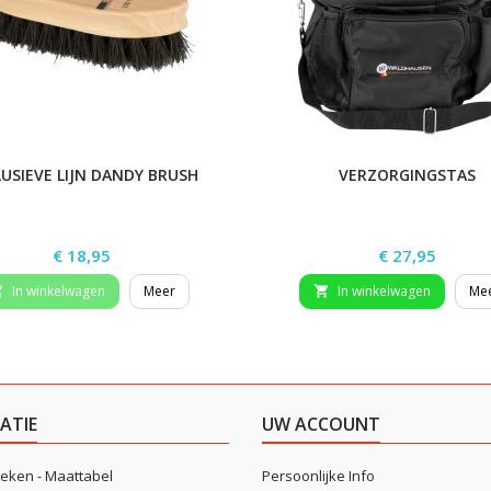
USIEVE LIJN DANDY BRUSH
VERZORGINGSTAS
Prijs
Prijs
€ 18,95
€ 27,95
In winkelwagen
Meer
In winkelwagen
Me


ATIE
UW ACCOUNT
eken - Maattabel
Persoonlijke Info