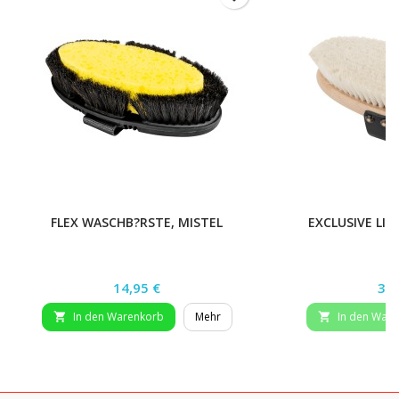
FLEX WASCHB?RSTE, MISTEL
EXCLUSIVE LI
Preis
Pre
14,95 €
34,
In den Warenkorb
Mehr
In den War

