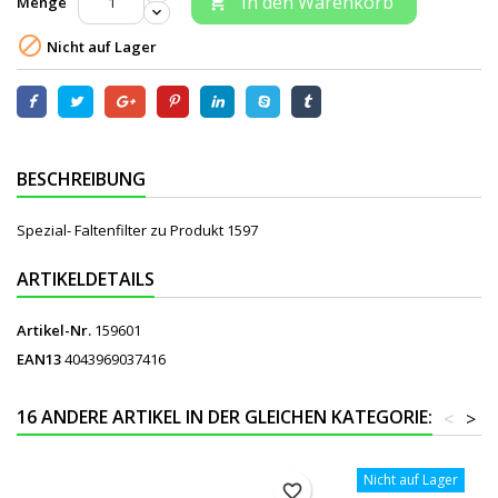
In den Warenkorb
Menge


Nicht auf Lager
BESCHREIBUNG
Spezial- Faltenfilter zu Produkt 1597
ARTIKELDETAILS
Artikel-Nr.
159601
EAN13
4043969037416
16 ANDERE ARTIKEL IN DER GLEICHEN KATEGORIE:
<
>
Nicht auf Lager
favorite_border