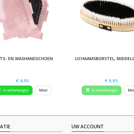
TS- EN WASHANDSCHOEN
LICHAAMSBORSTEL, MIDDE
Prijs
Prijs
€ 4,95
€ 9,95
In winkelwagen
Meer
In winkelwagen
Me


ATIE
UW ACCOUNT