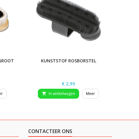
LGROOT
KUNSTSTOF ROSBORSTEL
LICHA
Prijs
€ 2,95
er
In winkelwagen
Meer


CONTACTEER ONS