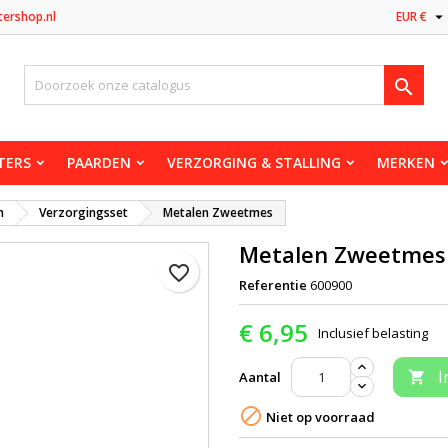

tershop.nl
EUR €

TERS
PAARDEN
VERZORGING & STALLING
MERKEN
n
Verzorgingsset
Metalen Zweetmes
Metalen Zweetmes
favorite_border
Referentie
600900
€ 6,95
Inclusief belasting
I
Aantal


Niet op voorraad