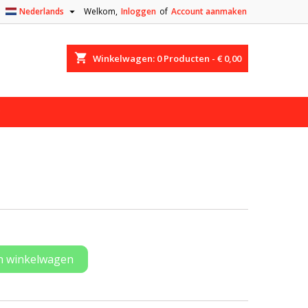

Nederlands
Welkom,
Inloggen
of
Account aanmaken
shopping_cart
Winkelwagen:
0
Producten - € 0,00
n winkelwagen