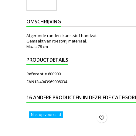
OMSCHRIJVING
Afgeronde randen, kunststof handvat.
Gemaakt van roestvrij materiaal.
Maat: 78 cm
PRODUCTDETAILS
Referentie
600900
EAN13
4043969008034
16 ANDERE PRODUCTEN IN DEZELFDE CATEGORI
Niet op voorraad
favorite_border