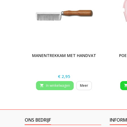
MANENTREKKAM MET HANDVAT
POE
Prijs
€ 2,95
In winkelwagen
Meer

ONS BEDRIJF
INFORM