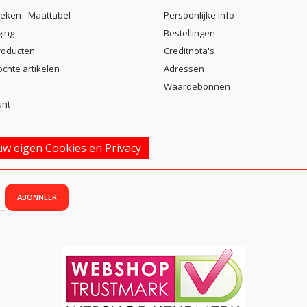
eken - Maattabel
Persoonlijke Info
ging
Bestellingen
roducten
Creditnota's
ochte artikelen
Adressen
Waardebonnen
unt
w eigen Cookies en Privacy