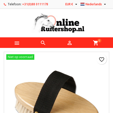


Telefoon:
+31(0)88 0111178
EUR €
Nederlands
0



shopping_cart
Niet op voorraad
favorite_border