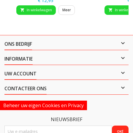
€ 12,95
€ 
In winkelwagen
Meer
In winkelw



ONS BEDRIJF

INFORMATIE

UW ACCOUNT

CONTACTEER ONS
Beheer uw eigen Cookies en Privacy
NIEUWSBRIEF