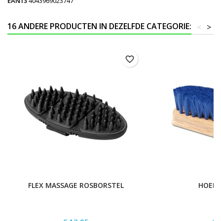
EAN13
4043969023747
16 ANDERE PRODUCTEN IN DEZELFDE CATEGORIE:
<
>
favorite_border
FLEX MASSAGE ROSBORSTEL
HOEFB
Prijs
Pri