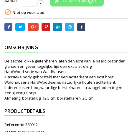
In winkelwagen
Aantal


Niet op voorraad
OMSCHRIJVING
De zachte, dikke geitenharen laten de vacht van je paard bijzonder
glanzen en geven tegelijkertijd een extra streling.
HardWood-serie van Waldhausen
Klassieke body geborsteld met een achterkant van echt hout.
Waldhausens HardWood-serie: natuurlijke houten achterkant,
lederen lus en hoogwaardige borstelharen - u aangeboden tegen
een gunstige prijs.
Afmeting: borstelrug: 12,5 cm, borstelharen: 2,5 cm
PRODUCTDETAILS
Referentie
380912