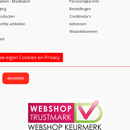
eken - Maattabel
Persoonlijke Info
ging
Bestellingen
roducten
Creditnota's
ochte artikelen
Adressen
Waardebonnen
unt
w eigen Cookies en Privacy