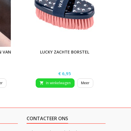
N VAN
LUCKY ZACHTE BORSTEL
LA
Prijs
€ 6,95
er
In winkelwagen
Meer


CONTACTEER ONS