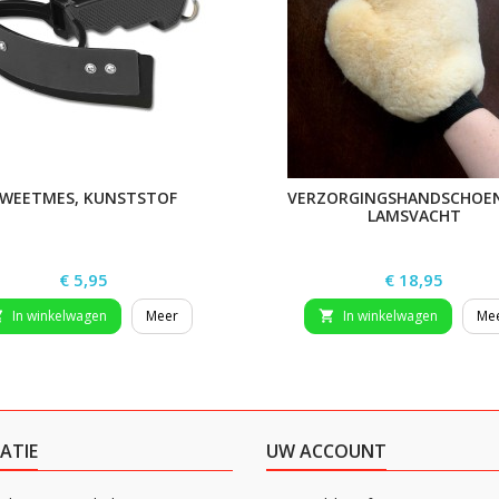
WEETMES, KUNSTSTOF
VERZORGINGSHANDSCHOE
LAMSVACHT
Prijs
Prijs
€ 5,95
€ 18,95
In winkelwagen
Meer
In winkelwagen
Me


ATIE
UW ACCOUNT