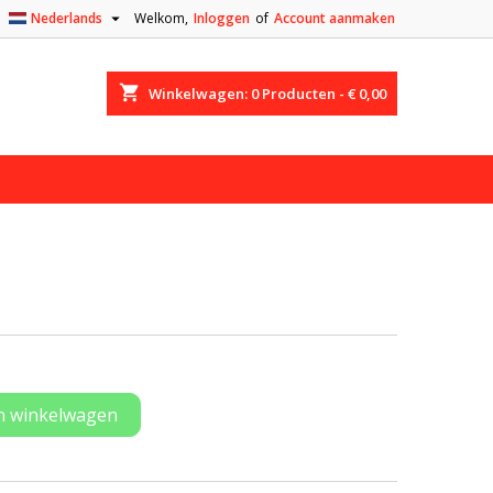

Nederlands
Welkom,
Inloggen
of
Account aanmaken
shopping_cart
Winkelwagen:
0
Producten - € 0,00
n winkelwagen