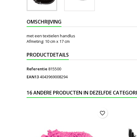
OMSCHRIJVING
met een textielen handlus
Afmeting: 10 cm x 17 cm
PRODUCTDETAILS
Referentie
815500
EAN13
4043969008294
16 ANDERE PRODUCTEN IN DEZELFDE CATEGORI
favorite_border