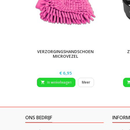
VERZORGINGSHANDSCHOEN
Z
MICROVEZEL
Prijs
€ 6,95
In winkelwagen
Meer

ONS BEDRIJF
INFORM