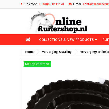
Telefoon:
+31(0)88 0111178
E-mail:
contact@onlinerui
COLLECTIONS & NEW PRODUCTS
RUI
Home
Verzorging & stalling
Verzorgingsartikele
Niet op voorraad