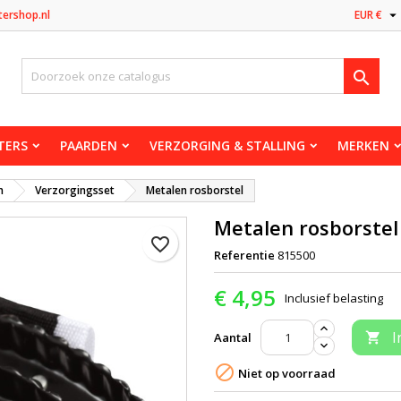

tershop.nl
EUR €

TERS
PAARDEN
VERZORGING & STALLING
MERKEN
n
Verzorgingsset
Metalen rosborstel
Metalen rosborstel
favorite_border
Referentie
815500
€ 4,95
Inclusief belasting
I
Aantal


Niet op voorraad