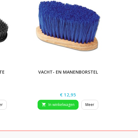
TE
VACHT- EN MANENBORSTEL
HO
N
Prijs
€ 12,95
er
In winkelwagen
Meer

