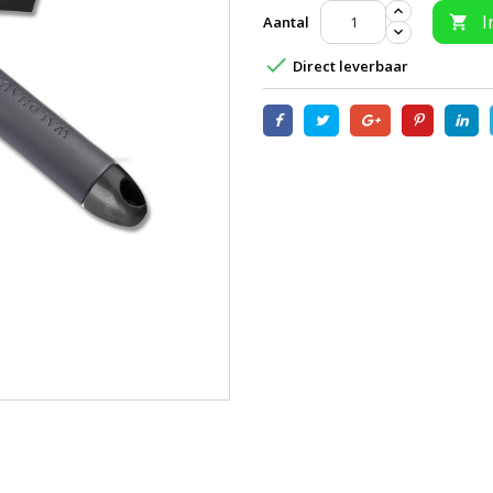
I
Aantal


Direct leverbaar