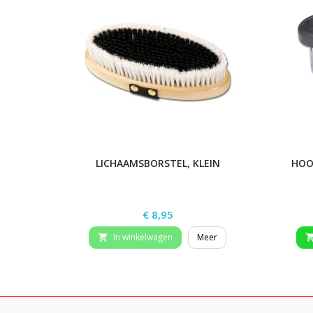
LICHAAMSBORSTEL, KLEIN
HOO
Prijs
€ 8,95
In winkelwagen
Meer
