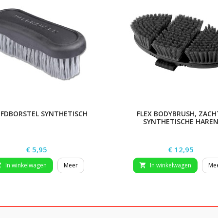
FDBORSTEL SYNTHETISCH
FLEX BODYBRUSH, ZACH
SYNTHETISCHE HARE
Prijs
Prijs
€ 5,95
€ 12,95
In winkelwagen
Meer
In winkelwagen
Me

