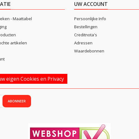
ATIE
UW ACCOUNT
eken - Maattabel
Persoonlijke Info
ging
Bestellingen
roducten
Creditnota's
ochte artikelen
Adressen
Waardebonnen
unt
w eigen Cookies en Privacy