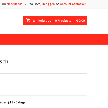

Nederlands
Welkom,
Inloggen
of
Account aanmaken
shopping_cart
Winkelwagen:
0
Producten - € 0,00
sch
evertijd 3 - 5 dagen