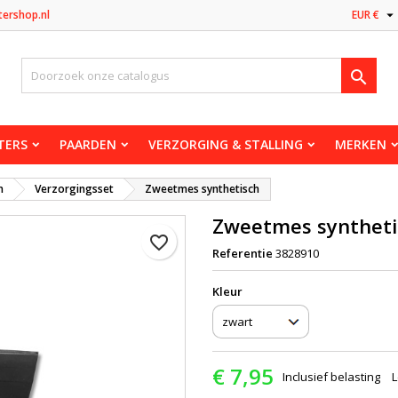

tershop.nl
EUR €

TERS
PAARDEN
VERZORGING & STALLING
MERKEN
n
Verzorgingsset
Zweetmes synthetisch
Zweetmes syntheti
favorite_border
Referentie
3828910
Kleur
€ 7,95
Inclusief belasting
L