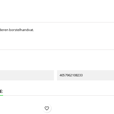
deren borstelhandvat.
4057962108233
E:
favorite_border