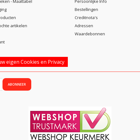
eken - Maattabel
Persoonlijke Info
ging
Bestellingen
roducten
Creditnota's
ochte artikelen
Adressen
Waardebonnen
unt
w eigen Cookies en Privacy