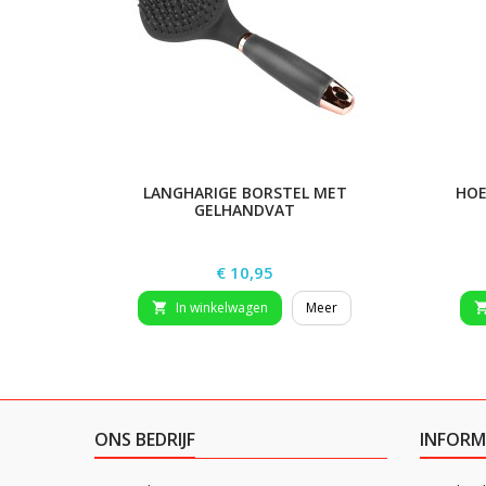
LANGHARIGE BORSTEL MET
HOE
GELHANDVAT
Prijs
€ 10,95
In winkelwagen
Meer

ONS BEDRIJF
INFORM