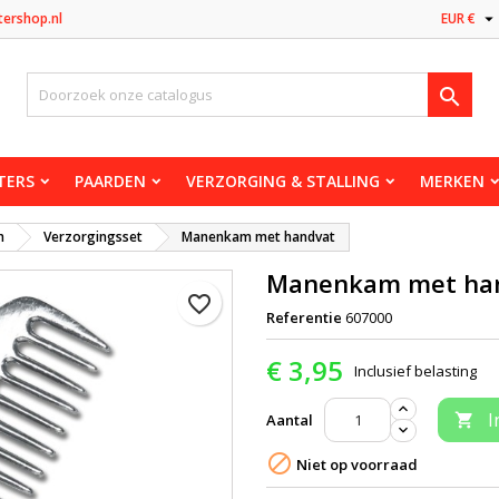

tershop.nl
EUR €

TERS
PAARDEN
VERZORGING & STALLING
MERKEN
n
Verzorgingsset
Manenkam met handvat
Manenkam met ha
favorite_border
Referentie
607000
€ 3,95
Inclusief belasting
I
Aantal


Niet op voorraad