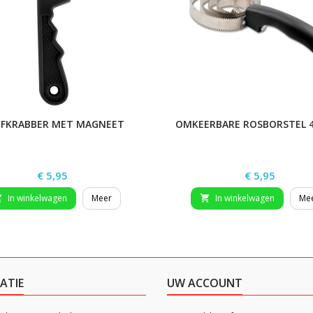
FKRABBER MET MAGNEET
OMKEERBARE ROSBORSTEL 4
Prijs
Prijs
€ 5,95
€ 5,95
In winkelwagen
Meer
In winkelwagen
Me


ATIE
UW ACCOUNT