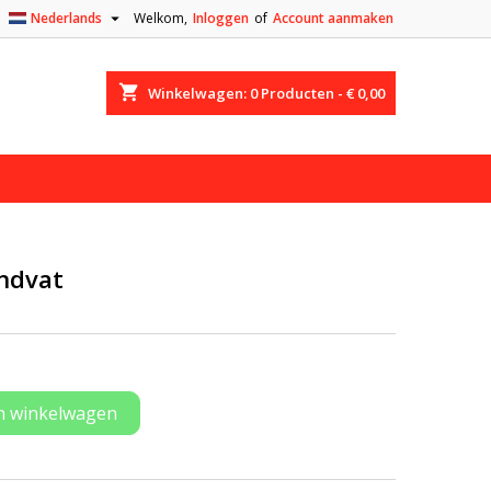

Nederlands
Welkom,
Inloggen
of
Account aanmaken
shopping_cart
Winkelwagen:
0
Producten - € 0,00
ndvat
n winkelwagen