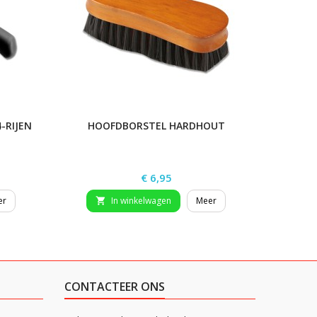
-RIJEN
HOOFDBORSTEL HARDHOUT
O
Prijs
€ 6,95
er
In winkelwagen
Meer


CONTACTEER ONS