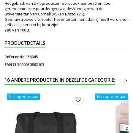
Het gebruik van Likit-producten wordt ook aanbevolen door
gerenommeerde paardengedragsdeskundigen van de
universiteiten van Cornell (VS) en Bristol (VK).
Geef uw trouwe viervoeter het entertainment dat hij heeft verdiend -
zelfs als je er niet bij kunt zijn!
Zak van 100 g
PRODUCTDETAILS
Referentie
156045
EAN13
5060030862103
16 ANDERE PRODUCTEN IN DEZELFDE CATEGORIE:
<
>
Niet op voorraad
Niet op voorraad
favorite_border