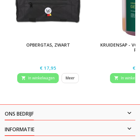
OPBERGTAS, ZWART
KRUIDENSAP - VO
PE
Prijs
Prij
€ 17,95
€ 2
In winkelwagen
Meer
In winkelw



ONS BEDRIJF

INFORMATIE