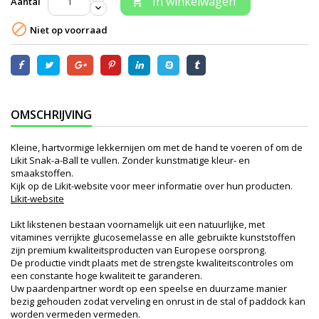
In winkelwagen
Aantal


Niet op voorraad
OMSCHRIJVING
Kleine, hartvormige lekkernijen om met de hand te voeren of om de
Likit Snak-a-Ball te vullen. Zonder kunstmatige kleur- en
smaakstoffen.
Kijk op de Likit-website voor meer informatie over hun producten.
Likit-website
Likt likstenen bestaan ​​voornamelijk uit een natuurlijke, met
vitamines verrijkte glucosemelasse en alle gebruikte kunststoffen
zijn premium kwaliteitsproducten van Europese oorsprong.
De productie vindt plaats met de strengste kwaliteitscontroles om
een ​​constante hoge kwaliteit te garanderen.
Uw paardenpartner wordt op een speelse en duurzame manier
bezig gehouden zodat verveling en onrust in de stal of paddock kan
worden vermeden vermeden.