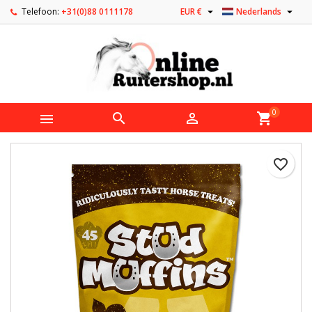


Telefoon:
+31(0)88 0111178
EUR €
Nederlands
0



shopping_cart
favorite_border