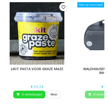
Niet op voorraad
favorite_border
LIKIT PASTA VOOR GRAZE MAZE
WALDHAUSEN H
INHA
Prijs
Prij
€ 11,72
€ 3
In winkelwagen
Meer
In winkelw

