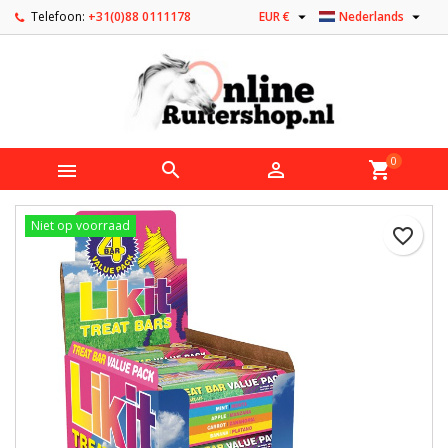


Telefoon:
+31(0)88 0111178
EUR €
Nederlands
0



shopping_cart
Niet op voorraad
favorite_border