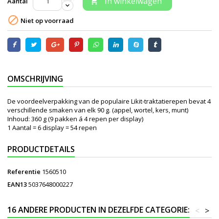
In winkelwagen
Aantal


Niet op voorraad
OMSCHRIJVING
De voordeelverpakking van de populaire Likit-traktatierepen bevat 4
verschillende smaken van elk 90 g. (appel, wortel, kers, munt)
Inhoud: 360 g (9 pakken á 4 repen per display)
1 Aantal = 6 display = 54 repen
PRODUCTDETAILS
Referentie
1560510
EAN13
5037648000227
16 ANDERE PRODUCTEN IN DEZELFDE CATEGORIE:
<
>