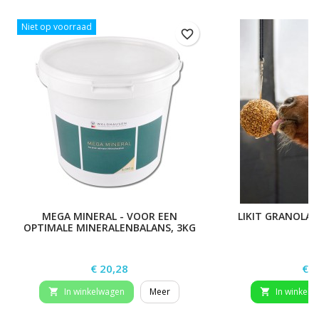
Niet op voorraad
favorite_border
MEGA MINERAL - VOOR EEN
LIKIT GRANOLA 
OPTIMALE MINERALENBALANS, 3KG
Prijs
Prij
€ 20,28
€ 2
In winkelwagen
Meer
In winkelw

