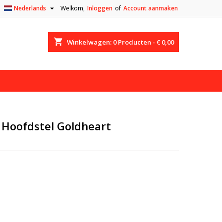

Nederlands
Welkom,
Inloggen
of
Account aanmaken
shopping_cart
Winkelwagen:
0
Producten - € 0,00
 Hoofdstel Goldheart