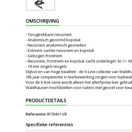
OMSCHRIJVING
- Terugtrekbare neusriem
- Anatomisch gevormd kopstuk
- Neusriem anatomisch gesneden
- Extreem zachte neusriem en kopstuk
- Gebogen frontriem
- Neusriem, frontriem en kopstuk zacht onderlegd< br />- 
- 19 mm singels teugels
Stijlvol en van hoge kwaliteit - de X-Line collectie van Wald
185 jaar competentie in leerbewerking zorgen voor topkwal
Voor de X-line serie wordt alleen het allerfijnste leer geb
Waldhausen hoofdstellen voor ruiters met gevoel voor kwali
PRODUCTDETAILS
Referentie
9576401-VB
Specifieke referenties