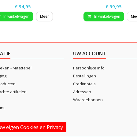
Prijs
Prijs
€ 34,95
€ 59,95
In winkelwagen
Meer
In winkelwagen
Me


ATIE
UW ACCOUNT
eken - Maattabel
Persoonlijke Info
ging
Bestellingen
roducten
Creditnota's
ochte artikelen
Adressen
Waardebonnen
unt
w eigen Cookies en Privacy