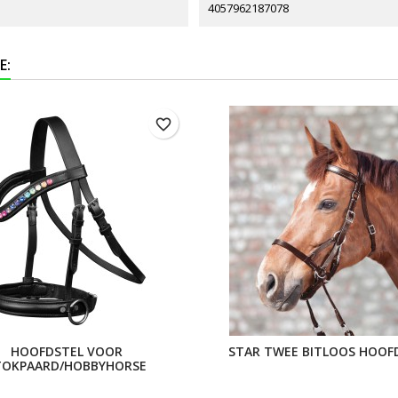
4057962187078
E:
favorite_border
HOOFDSTEL VOOR
STAR TWEE BITLOOS HOOF
TOKPAARD/HOBBYHORSE