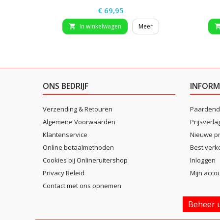
Prijs
€ 69,95
In winkelwagen
Meer

ONS BEDRIJF
INFORM
Verzending & Retouren
Paardend
Algemene Voorwaarden
Prijsverla
Klantenservice
Nieuwe p
Online betaalmethoden
Best verk
Cookies bij Onlineruitershop
Inloggen
Privacy Beleid
Mijn acco
Contact met ons opnemen
Beheer u