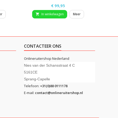
Prijs
€ 99,95
er
In winkelwagen
Meer


CONTACTEER ONS
Onlineruitershop Nederland
Nies van der Schansstraat 4 C
5161CE
Sprang-Capelle
Telefoon:
+31(0)88 0111178
E-mail:
contact@onlineruitershop.nl