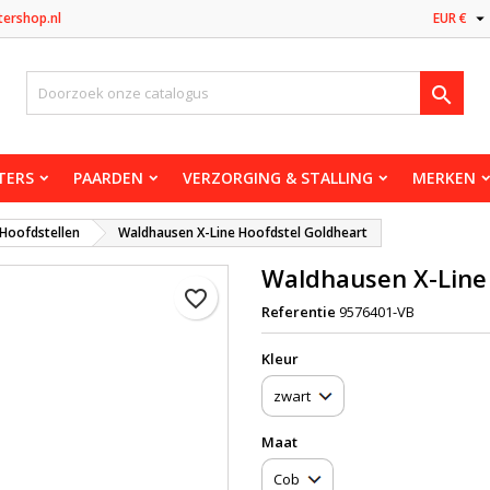

tershop.nl
EUR €

TERS
PAARDEN
VERZORGING & STALLING
MERKEN
Hoofdstellen
Waldhausen X-Line Hoofdstel Goldheart
Waldhausen X-Line
favorite_border
Referentie
9576401-VB
Kleur
Maat