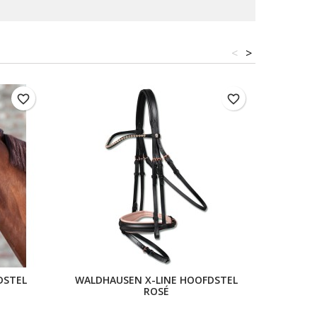
<
>
favorite_border
favorite_border
DSTEL
WALDHAUSEN X-LINE HOOFDSTEL
STA
ROSÉ