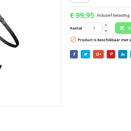
€ 99,95
Inclusief belasting
I
Aantal


Product is beschikbaar met v