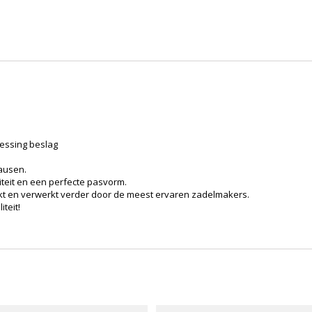
Messing beslag
hausen.
iteit en een perfecte pasvorm.
ruikt en verwerkt verder door de meest ervaren zadelmakers.
teit!