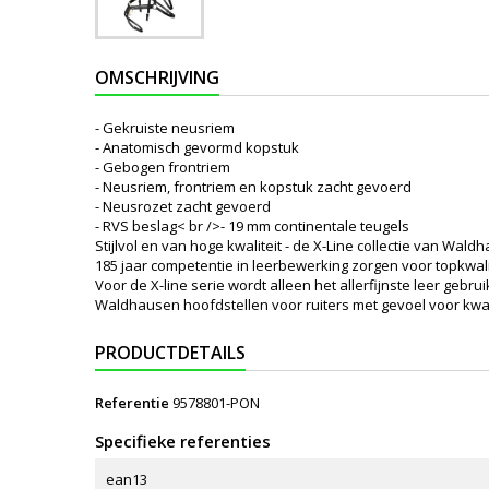
OMSCHRIJVING
- Gekruiste neusriem
- Anatomisch gevormd kopstuk
- Gebogen frontriem
- Neusriem, frontriem en kopstuk zacht gevoerd
- Neusrozet zacht gevoerd
- RVS beslag< br />- 19 mm continentale teugels
Stijlvol en van hoge kwaliteit - de X-Line collectie van Wald
185 jaar competentie in leerbewerking zorgen voor topkwal
Voor de X-line serie wordt alleen het allerfijnste leer geb
Waldhausen hoofdstellen voor ruiters met gevoel voor kwali
PRODUCTDETAILS
Referentie
9578801-PON
Specifieke referenties
ean13