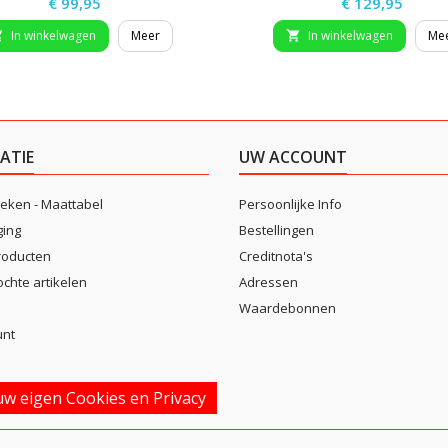
Prijs
Prijs
€ 99,95
€ 129,95
In winkelwagen
Meer
In winkelwagen
Me


ATIE
UW ACCOUNT
eken - Maattabel
Persoonlijke Info
ging
Bestellingen
roducten
Creditnota's
ochte artikelen
Adressen
Waardebonnen
unt
w eigen Cookies en Privacy