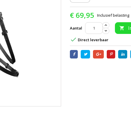
€ 69,95
Inclusief belasting
I
Aantal


Direct leverbaar