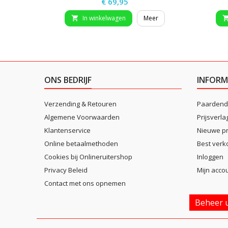
Prijs
€ 69,95
In winkelwagen
Meer

ONS BEDRIJF
INFORM
Verzending & Retouren
Paardend
Algemene Voorwaarden
Prijsverla
Klantenservice
Nieuwe p
Online betaalmethoden
Best verk
Cookies bij Onlineruitershop
Inloggen
Privacy Beleid
Mijn acco
Contact met ons opnemen
Beheer u