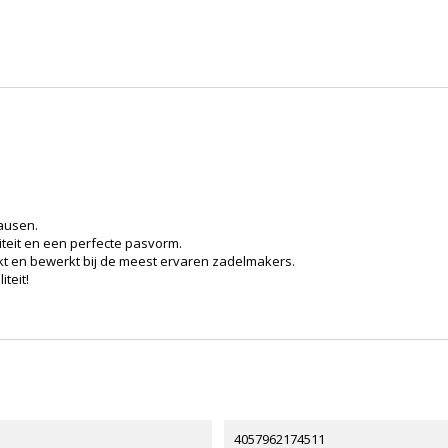
hausen.
iteit en een perfecte pasvorm.
ruikt en bewerkt bij de meest ervaren zadelmakers.
teit!
4057962174511