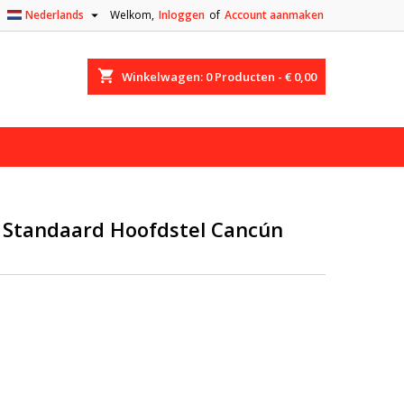

Nederlands
Welkom,
Inloggen
of
Account aanmaken
shopping_cart
Winkelwagen:
0
Producten - € 0,00
 Standaard Hoofdstel Cancún