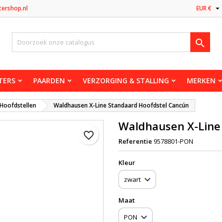

tershop.nl
EUR €

TERS
PAARDEN
VERZORGING & STALLING
MERKEN
Hoofdstellen
Waldhausen X-Line Standaard Hoofdstel Cancún
Waldhausen X-Line
favorite_border
Referentie
9578801-PON
Kleur
Maat