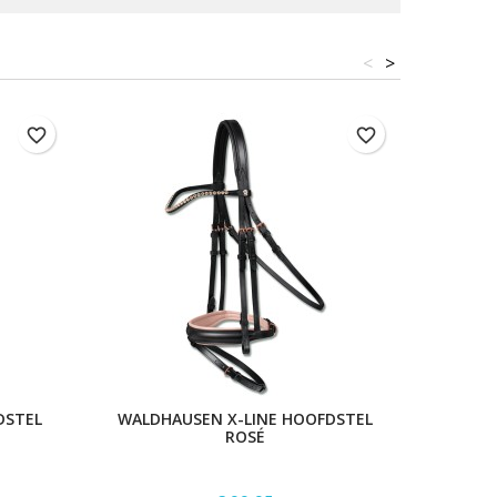
<
>
favorite_border
favorite_border
DSTEL
WALDHAUSEN X-LINE HOOFDSTEL
WALD
ROSÉ
H