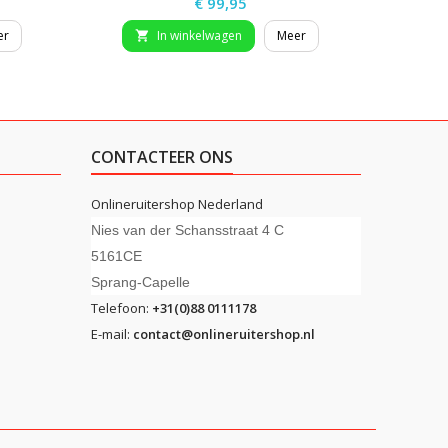
Prijs
€ 99,95
er
In winkelwagen
Meer


CONTACTEER ONS
Onlineruitershop Nederland
Nies van der Schansstraat 4 C
5161CE
Sprang-Capelle
Telefoon:
+31(0)88 0111178
E-mail:
contact@onlineruitershop.nl