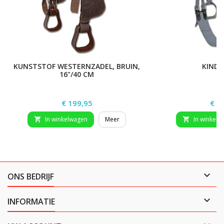
KUNSTSTOF WESTERNZADEL, BRUIN,
KINDE
16"/40 CM
Prijs
Prij
€ 199,95
€ 1
In winkelwagen
Meer
In winkelw



ONS BEDRIJF

INFORMATIE