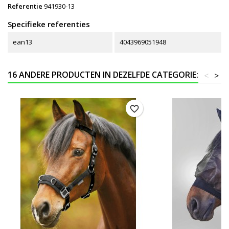
Referentie
941930-13
Specifieke referenties
ean13
4043969051948
16 ANDERE PRODUCTEN IN DEZELFDE CATEGORIE:
<
>
favorite_border