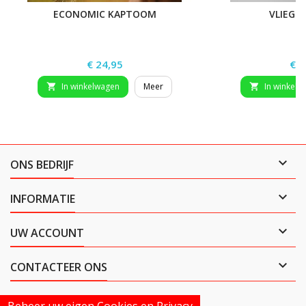
ECONOMIC KAPTOOM
VLIEGE
Prijs
Prij
€ 24,95
€ 2
In winkelwagen
Meer
In winkelw



ONS BEDRIJF

INFORMATIE

UW ACCOUNT

CONTACTEER ONS
Beheer uw eigen Cookies en Privacy