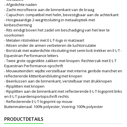
- Afgedichte naden
- Zacht microfleece aan de binnenkant van de kraag
- Capuchon: compatibel met helm, bevestigbaar aan de achterkant
- Hoogwaardige 2-wegritssluiting in metaaloptiek met
kinbescherming
- Rits eindigt boven het zadel om beschadiging van het leer te
voorkomen
- Metalen ritstrekker met E·L·T-logo in matzwart
- Ritsen onder de armen verbeteren de luchtcirculatie
- Borstzak met waterdichte ritssluiting met semi-lock trekker en E·L·T -
Equestrian Performance letters
- Twee grote opgestikte zakken met knopen. Rechterzak met E·L·T
Equestrian Performance-opschrift
- Mouwuiteinden: wijdte verstelbaar met interne geribde manchet en
reflecterende klittenbandsluiting met knopen
- Beenlussen aan de binnenkant, verstelbaar met drukknopen
- Rijsplitten met knopen
- Rijsplitten aan de binnenkant met reflecterende E·L·T-logoprint links
en E·L·T paardensportopschrift rechts
- Reflecterende E·L·T-logoprint op mouw
Buitenmateriaal: 100% polyester, Voering: 100% polyester
PRODUCTDETAILS