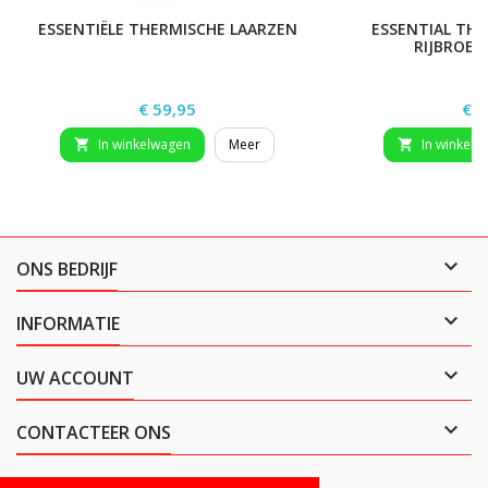
ESSENTIËLE THERMISCHE LAARZEN
ESSENTIAL THE
RIJBROEK
Prijs
Prij
€ 59,95
€ 6
In winkelwagen
Meer
In winkelw



ONS BEDRIJF

INFORMATIE

UW ACCOUNT

CONTACTEER ONS