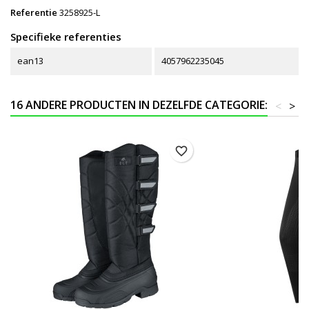
Referentie
3258925-L
Specifieke referenties
ean13
4057962235045
16 ANDERE PRODUCTEN IN DEZELFDE CATEGORIE:
<
>
favorite_border