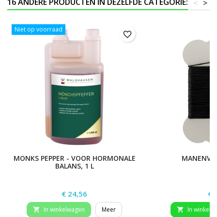
16 ANDERE PRODUCTEN IN DEZELFDE CATEGORIE:
<
>
Niet op voorraad
favorite_border
MONKS PEPPER - VOOR HORMONALE
MANENVL
BALANS, 1 L
Prijs
Pri
€ 24,56
€ 
In winkelwagen
Meer
In winkelw

