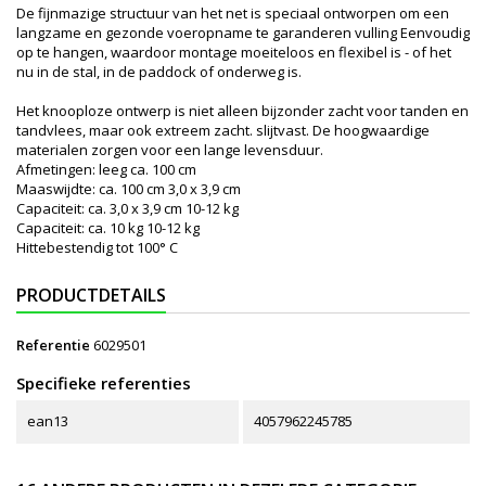
De fijnmazige structuur van het net is speciaal ontworpen om een ​​
langzame en gezonde voeropname te garanderen vulling Eenvoudig
op te hangen, waardoor montage moeiteloos en flexibel is - of het
nu in de stal, in de paddock of onderweg is.
Het knooploze ontwerp is niet alleen bijzonder zacht voor tanden en
tandvlees, maar ook extreem zacht. slijtvast. De hoogwaardige
materialen zorgen voor een lange levensduur.
Afmetingen: leeg ca. 100 cm
Maaswijdte: ca. 100 cm 3,0 x 3,9 cm
Capaciteit: ca. 3,0 x 3,9 cm 10-12 kg
Capaciteit: ca. 10 kg 10-12 kg
Hittebestendig tot 100° C
PRODUCTDETAILS
Referentie
6029501
Specifieke referenties
ean13
4057962245785