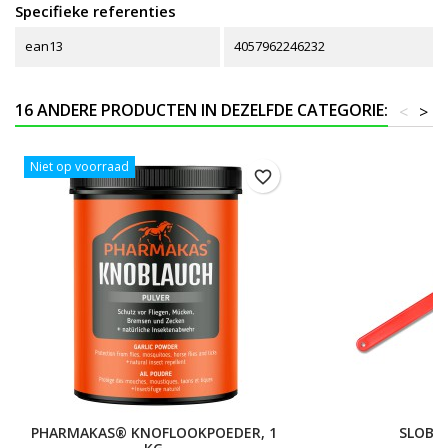
Specifieke referenties
ean13
4057962246232
16 ANDERE PRODUCTEN IN DEZELFDE CATEGORIE:
<
>
Niet op voorraad
favorite_border
PHARMAKAS® KNOFLOOKPOEDER, 1
SLOBBE