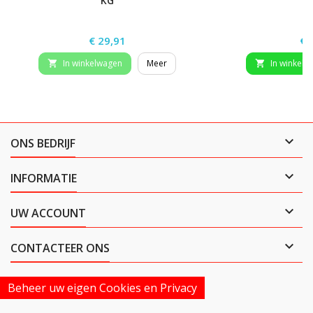
KG
Prijs
Pri
€ 29,91
€ 
In winkelwagen
Meer
In winkelw



ONS BEDRIJF

INFORMATIE

UW ACCOUNT

CONTACTEER ONS
Beheer uw eigen Cookies en Privacy