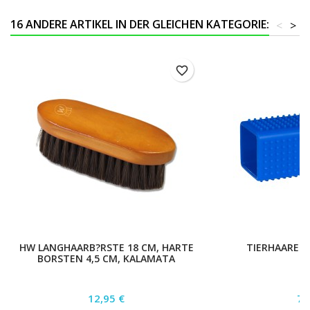
16 ANDERE ARTIKEL IN DER GLEICHEN KATEGORIE:
<
>
favorite_border
HW LANGHAARB?RSTE 18 CM, HARTE
TIERHAARENT
BORSTEN 4,5 CM, KALAMATA
Preis
Pr
12,95 €
7,