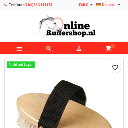


Telefon:
+31(0)88 0111178
EUR €
Deutsch
0



shopping_cart
Nicht auf Lager
favorite_border