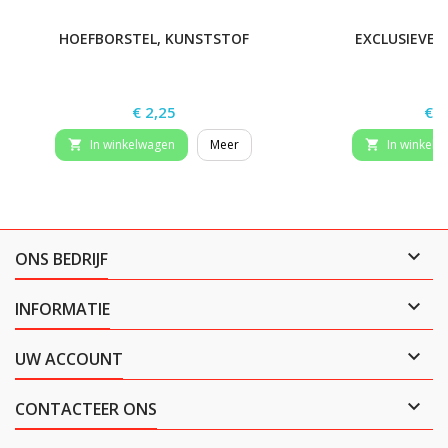
HOEFBORSTEL, KUNSTSTOF
EXCLUSIEVE 
Prijs
Prij
€ 2,25
€ 3
In winkelwagen
Meer
In winkelw



ONS BEDRIJF

INFORMATIE

UW ACCOUNT

CONTACTEER ONS