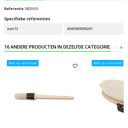
Referentie
3825501
Specifieke referenties
ean13
4043969099261
16 ANDERE PRODUCTEN IN DEZELFDE CATEGORIE:
<
>
Niet op voorraad
Niet op voorraad
favorite_border