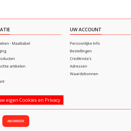
ATIE
UW ACCOUNT
eken - Maattabel
Persoonlijke Info
ging
Bestellingen
roducten
Creditnota's
ochte artikelen
Adressen
Waardebonnen
unt
w eigen Cookies en Privacy