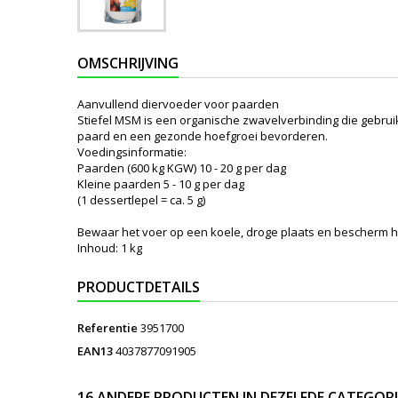
OMSCHRIJVING
Aanvullend diervoeder voor paarden
Stiefel MSM is een organische zwavelverbinding die gebrui
paard en een gezonde hoefgroei bevorderen.
Voedingsinformatie:
Paarden (600 kg KGW) 10 - 20 g per dag
Kleine paarden 5 - 10 g per dag
(1 dessertlepel = ca. 5 g)
Bewaar het voer op een koele, droge plaats en bescherm het
Inhoud: 1 kg
PRODUCTDETAILS
Referentie
3951700
EAN13
4037877091905
16 ANDERE PRODUCTEN IN DEZELFDE CATEGORI