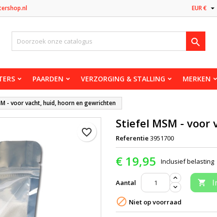

tershop.nl
EUR €

TERS
PAARDEN
VERZORGING & STALLING
MERKEN
SM - voor vacht, huid, hoorn en gewrichten
Stiefel MSM - voor 
favorite_border
Referentie
3951700
€ 19,95
Inclusief belasting
I
Aantal


Niet op voorraad