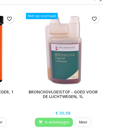
<
>
Niet op voorraad
Niet op 
favorite_border
favorite_border
DER, 1
BRONCHOVLOEISTOF - GOED VOOR
S
DE LUCHTWEGEN, 1L
Prijs
€ 30,98
er
In winkelwagen
Meer

