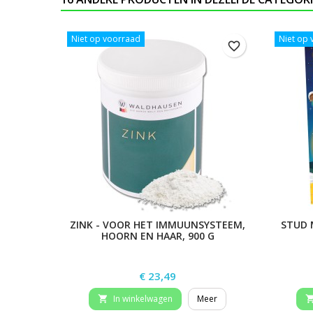
Niet op voorraad
Niet op
favorite_border
ZINK - VOOR HET IMMUUNSYSTEEM,
STUD 
HOORN EN HAAR, 900 G
Prijs
€ 23,49
In winkelwagen
Meer
