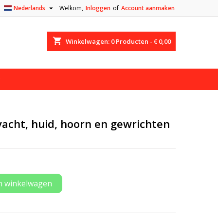

Nederlands
Welkom,
Inloggen
of
Account aanmaken
shopping_cart
Winkelwagen:
0
Producten - € 0,00
vacht, huid, hoorn en gewrichten
n winkelwagen