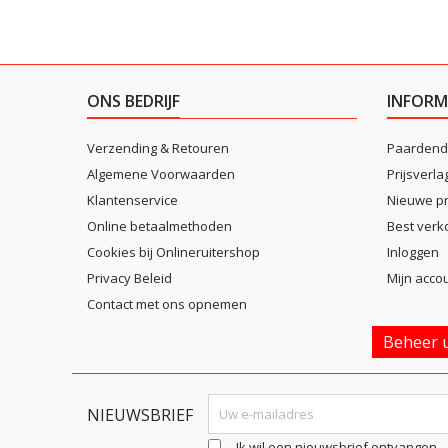
ONS BEDRIJF
INFORM
Verzending & Retouren
Paardend
Algemene Voorwaarden
Prijsverla
Klantenservice
Nieuwe p
Online betaalmethoden
Best verk
Cookies bij Onlineruitershop
Inloggen
Privacy Beleid
Mijn acco
Contact met ons opnemen
Beheer u
NIEUWSBRIEF
Ik wil een nieuwsbrief ontvangen