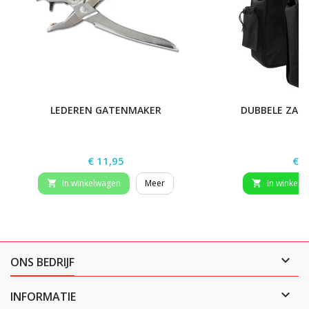
LEDEREN GATENMAKER
DUBBELE ZAD
Prijs
Prij
€ 11,95
€ 5
In winkelwagen
Meer
In winkelw



ONS BEDRIJF

INFORMATIE