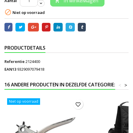
In winkelwagen
Aantal


Niet op voorraad
PRODUCTDETAILS
Referentie
2124400
EAN13
9329097079418
16 ANDERE PRODUCTEN IN DEZELFDE CATEGORIE:
<
>
Niet op voorraad
favorite_border