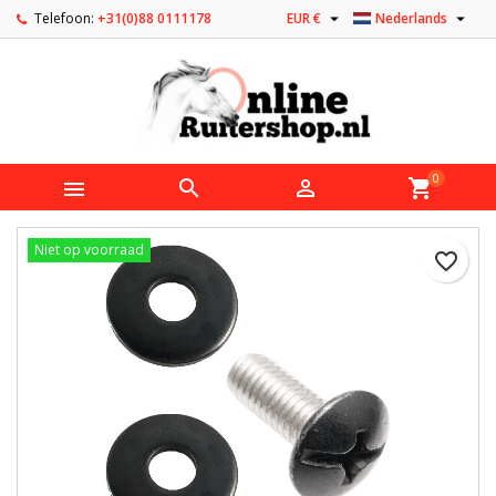


Telefoon:
+31(0)88 0111178
EUR €
Nederlands
0



shopping_cart
Niet op voorraad
favorite_border