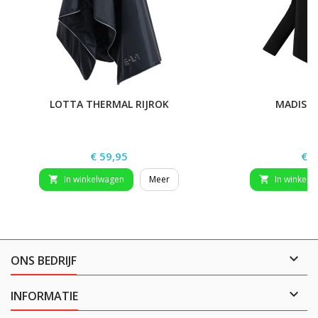
LOTTA THERMAL RIJROK
MADISO
Prijs
Prij
€ 59,95
€ 2
In winkelwagen
Meer
In winkelw



ONS BEDRIJF

INFORMATIE