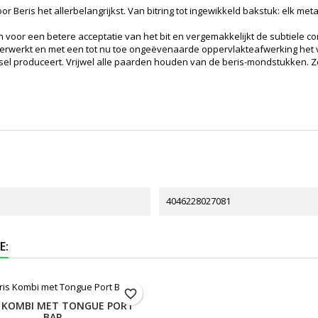
 Beris het allerbelangrijkst. Van bitring tot ingewikkeld bakstuk: elk m
voor een betere acceptatie van het bit en vergemakkelijkt de subtiele c
erwerkt en met een tot nu toe ongeëvenaarde oppervlakteafwerking het veld
eeksel produceert. Vrijwel alle paarden houden van de beris-mondstukken
4046228027081
E:
favorite_border
S KOMBI MET TONGUE PORT
BAR