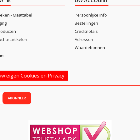
ATIE
UW ACCOUNT
eken - Maattabel
Persoonlijke Info
ging
Bestellingen
roducten
Creditnota's
ochte artikelen
Adressen
Waardebonnen
unt
w eigen Cookies en Privacy