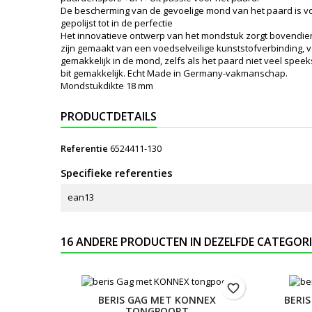
De bescherming van de gevoelige mond van het paard is voor
gepolijst tot in de perfectie
Het innovatieve ontwerp van het mondstuk zorgt bovendien 
zijn gemaakt van een voedselveilige kunststofverbinding, v
gemakkelijk in de mond, zelfs als het paard niet veel sp
bit gemakkelijk. Echt Made in Germany-vakmanschap.
Mondstukdikte 18 mm
PRODUCTDETAILS
Referentie
6524411-130
Specifieke referenties
ean13
16 ANDERE PRODUCTEN IN DEZELFDE CATEGORI
favorite_border
BERIS GAG MET KONNEX
BERI
TONGPOORT