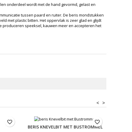
etalen onderdeel wordt met de hand gevormd, gelast en
ommunicatie tussen paard en ruiter. De beris mondstukken
 met plastic bitten. Het oppervlak is zeer glad en glijdt
. Ze produceren speeksel, kauwen meer en accepteren het
<
>
favorite_border
favorite_border
BERIS KNEVELBIT MET BUSTROMMEL