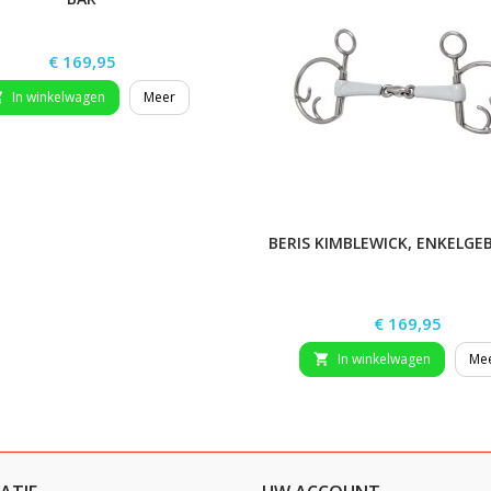
Prijs
€ 169,95
In winkelwagen
Meer

BERIS KIMBLEWICK, ENKELG
Prijs
€ 169,95
In winkelwagen
Me
