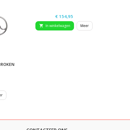
Prijs
€ 154,95
In winkelwagen
Meer


EBROKEN
er