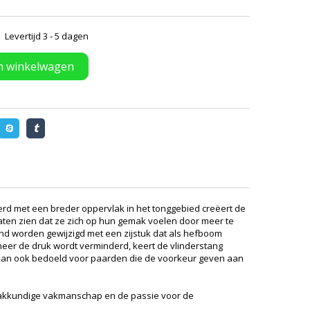
Levertijd 3 - 5 dagen
n winkelwagen
rd met een breder oppervlak in het tonggebied creëert de
laten zien dat ze zich op hun gemak voelen door meer te
ond worden gewijzigd met een zijstuk dat als hefboom
eer de druk wordt verminderd, keert de vlinderstang
 is dan ook bedoeld voor paarden die de voorkeur geven aan
het vakkundige vakmanschap en de passie voor de