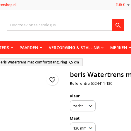

tershop.nl
EUR €

TERS
PAARDEN
VERZORGING & STALLING
MERKEN
beris Watertrens met comfortstang, ring 7,5 cm
beris Watertrens m
favorite_border
Referentie
6524411-130
Kleur
Maat