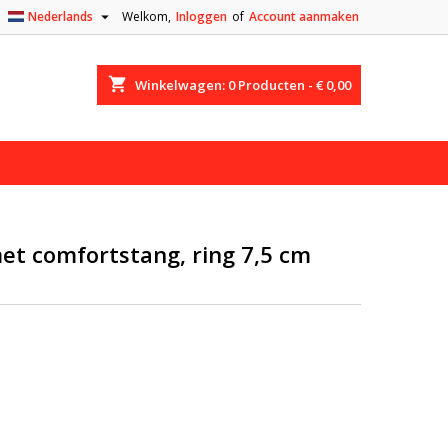

Nederlands
Welkom,
Inloggen
of
Account aanmaken
shopping_cart
Winkelwagen:
0
Producten - € 0,00
et comfortstang, ring 7,5 cm