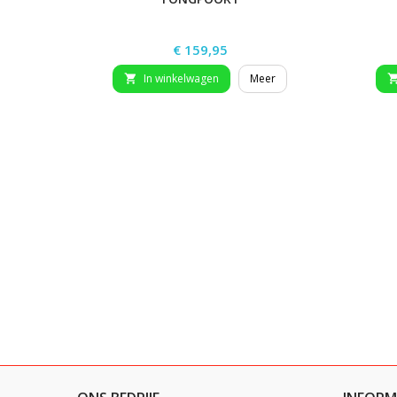
Prijs
€ 159,95
In winkelwagen
Meer
