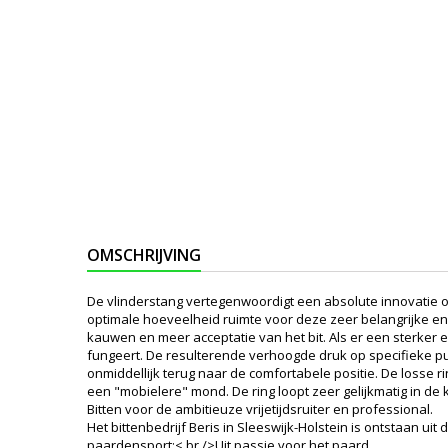
OMSCHRIJVING
De vlinderstang vertegenwoordigt een absolute innovatie 
optimale hoeveelheid ruimte voor deze zeer belangrijke en
kauwen en meer acceptatie van het bit. Als er een sterker 
fungeert. De resulterende verhoogde druk op specifieke p
onmiddellijk terug naar de comfortabele positie. De losse r
een "mobielere" mond. De ring loopt zeer gelijkmatig in de 
Bitten voor de ambitieuze vrijetijdsruiter en professional.
Het bittenbedrijf Beris in Sleeswijk-Holstein is ontstaan ​
paardensport:< br />Uit passie voor het paard.