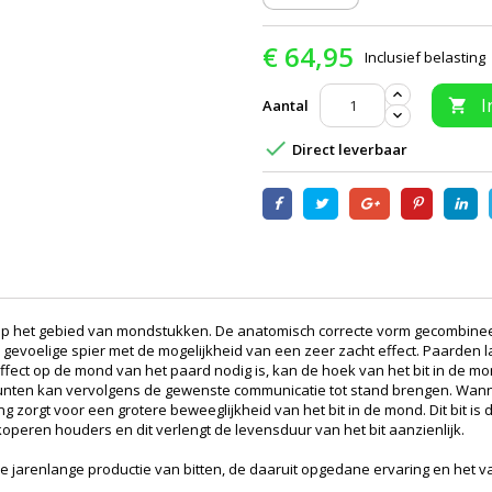
€ 64,95
Inclusief belasting
I
Aantal


Direct leverbaar
op het gebied van mondstukken. De anatomisch correcte vorm gecombinee
 gevoelige spier met de mogelijkheid van een zeer zacht effect. Paarden 
effect op de mond van het paard nodig is, kan de hoek van het bit in de m
unten kan vervolgens de gewenste communicatie tot stand brengen. Wann
ing zorgt voor een grotere beweeglijkheid van het bit in de mond. Dit bit
koperen houders en dit verlengt de levensduur van het bit aanzienlijk.
​uit de jarenlange productie van bitten, de daaruit opgedane ervaring en 