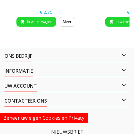
Prijs
Prij
€ 2,75
€ 1
In winkelwagen
Meer
In winkelw



ONS BEDRIJF

INFORMATIE

UW ACCOUNT

CONTACTEER ONS
Beheer uw eigen Cookies en Privacy
NIEUWSBRIEF