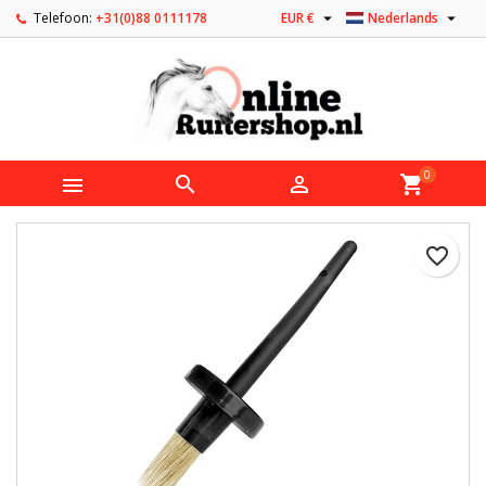


Telefoon:
+31(0)88 0111178
EUR €
Nederlands
0



shopping_cart
favorite_border