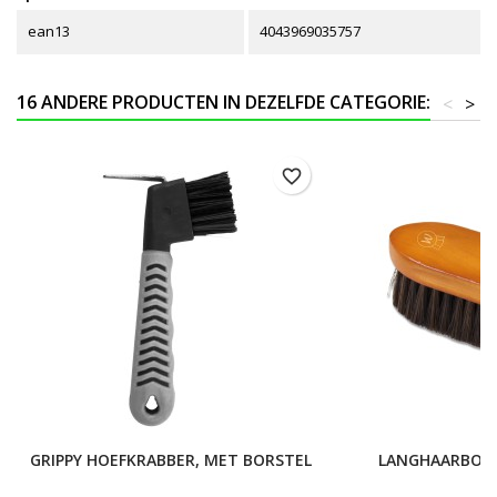
ean13
4043969035757
16 ANDERE PRODUCTEN IN DEZELFDE CATEGORIE:
<
>
favorite_border
GRIPPY HOEFKRABBER, MET BORSTEL
LANGHAARBOR