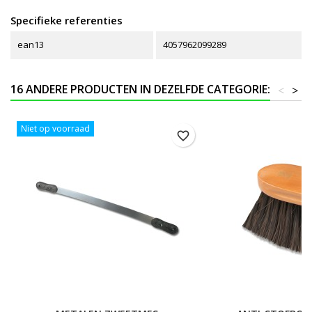
Specifieke referenties
ean13
4057962099289
16 ANDERE PRODUCTEN IN DEZELFDE CATEGORIE:
<
>
Niet op voorraad
favorite_border