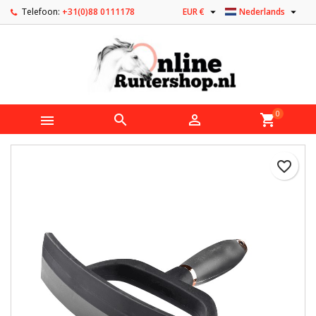


Telefoon:
+31(0)88 0111178
EUR €
Nederlands
0



shopping_cart
favorite_border