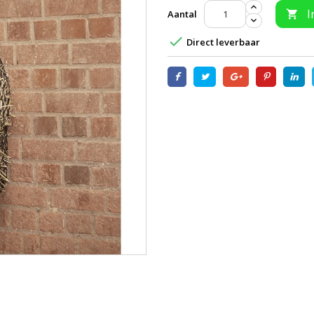
I
Aantal


Direct leverbaar