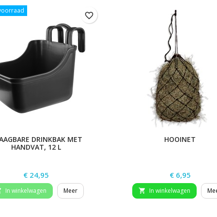
 voorraad
favorite_border
AAGBARE DRINKBAK MET
HOOINET
HANDVAT, 12 L
Prijs
Prijs
€ 24,95
€ 6,95
In winkelwagen
Meer
In winkelwagen
Me

