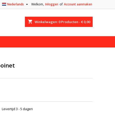

Nederlands
Welkom,
Inloggen
of
Account aanmaken
shopping_cart
Winkelwagen:
0
Producten - € 0,00
oinet
Levertijd 3 - 5 dagen