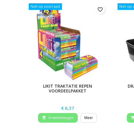
Niet op voorraad
Niet op
favorite_border
LIKIT TRAKTATIE REPEN
DR
VOORDEELPAKKET
Prijs
€ 6,37
In winkelwagen
Meer
