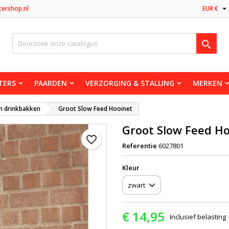

tershop.nl
EUR €

TERS
PAARDEN
VERZORGING & STALLING
MERKEN
n drinkbakken
Groot Slow Feed Hooinet
Groot Slow Feed Ho
favorite_border
Referentie
6027801
Kleur
€ 14,95
Inclusief belasting