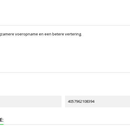
ngzamere voeropname en een betere vertering.
4057962108394
E: