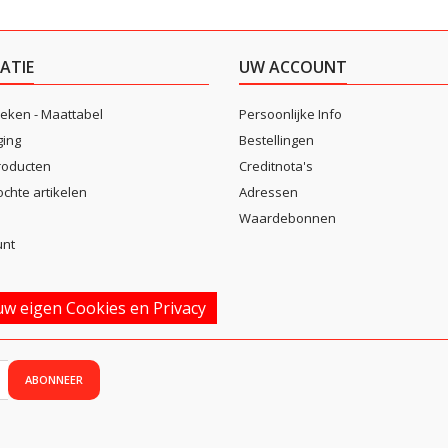
ATIE
UW ACCOUNT
eken - Maattabel
Persoonlijke Info
ging
Bestellingen
roducten
Creditnota's
ochte artikelen
Adressen
Waardebonnen
unt
w eigen Cookies en Privacy