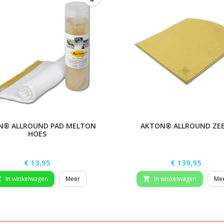
N® ALLROUND PAD MELTON
AKTON® ALLROUND ZE
HOES
Prijs
Prijs
€ 13,95
€ 139,95
In winkelwagen
Meer
In winkelwagen
Me

