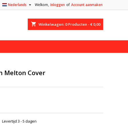

Nederlands
Welkom,
Inloggen
of
Account aanmaken
shopping_cart
Winkelwagen:
0
Producten - € 0,00
 Melton Cover
Levertijd 3 - 5 dagen