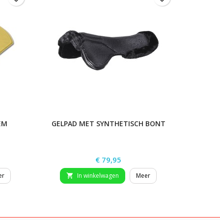
EM
GELPAD MET SYNTHETISCH BONT
Prijs
€ 79,95
er
In winkelwagen
Meer

