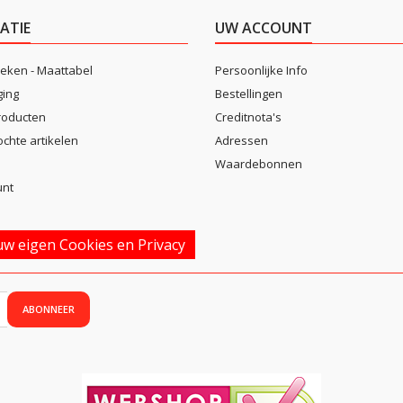
ATIE
UW ACCOUNT
eken - Maattabel
Persoonlijke Info
ging
Bestellingen
roducten
Creditnota's
ochte artikelen
Adressen
Waardebonnen
unt
w eigen Cookies en Privacy