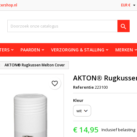

tershop.nl
EUR €

TERS
PAARDEN
VERZORGING & STALLING
MERKEN
AKTON® Rugkussen Melton Cover
AKTON® Rugkussen
favorite_border
Referentie
223100
Kleur
€ 14,95
Inclusief belasting