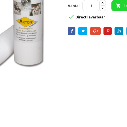
I
Aantal


Direct leverbaar