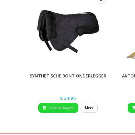
SYNTHETISCHE BONT ONDERLEGGER
AKTO
Prijs
€ 34,95
In winkelwagen
Meer
