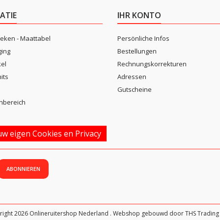
ATIE
IHR KONTO
eken - Maattabel
Persönliche Infos
ging
Bestellungen
kel
Rechnungskorrekturen
its
Adressen
n
Gutscheine
nbereich
w eigen Cookies en Privacy
right 2026 Onlineruitershop Nederland . Webshop gebouwd door THS Trading 