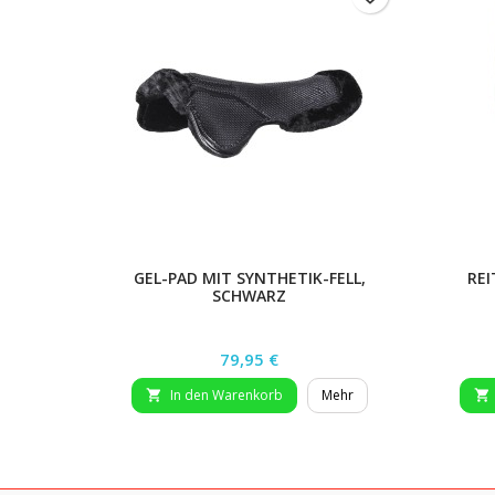
GEL-PAD MIT SYNTHETIK-FELL,
REI
SCHWARZ
Preis
79,95 €
In den Warenkorb
Mehr

