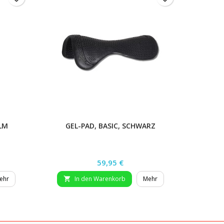
LM
GEL-PAD, BASIC, SCHWARZ
?BERZU
Preis
59,95 €
ehr
In den Warenkorb
Mehr

