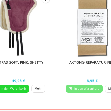
TPAD SOFT, PINK, SHETTY
AKTON® REPARATUR-FI
Preis
Preis
49,95 €
8,95 €
In den Warenkorb
Mehr
In den Warenkorb
M
