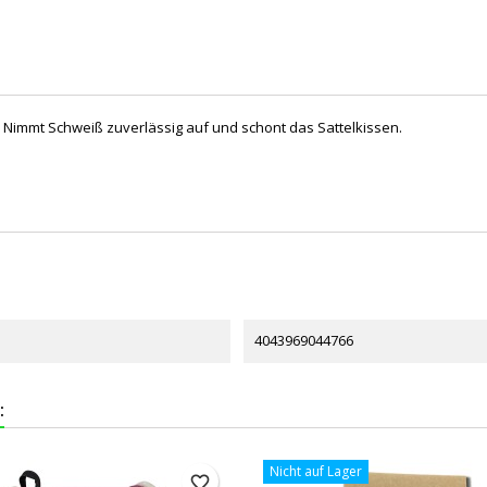
immt Schweiß zuverlässig auf und schont das Sattelkissen.
4043969044766
:
Nicht auf Lager
favorite_border