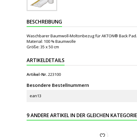
BESCHREIBUNG
Waschbarer Baumwoll-Moltonbezug für AKTON® Back Pad. N
Material: 100 % Baumwolle
Größe: 35 x 50 cm
ARTIKELDETAILS
Artikel-Nr.
223100
Besondere Bestellnummern
ean13
9 ANDERE ARTIKEL IN DER GLEICHEN KATEGORIE
favorite_border