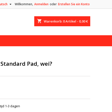

utsch
Willkommen,
Anmelden
oder
Erstellen Sie ein Konto
shopping_cart
Warenkorb:
0
Artikel - 0,00 €
Standard Pad, wei?
tijd 1-3 dagen