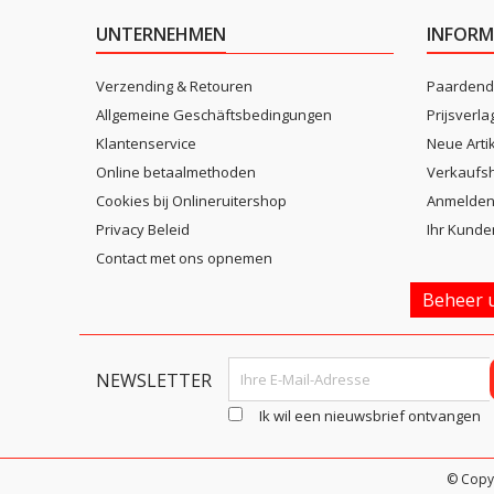
UNTERNEHMEN
INFORM
Verzending & Retouren
Paardend
Allgemeine Geschäftsbedingungen
Prijsverla
Klantenservice
Neue Arti
Online betaalmethoden
Verkaufsh
Cookies bij Onlineruitershop
Anmelde
Privacy Beleid
Ihr Kunde
Contact met ons opnemen
Beheer u
NEWSLETTER
Ik wil een nieuwsbrief ontvangen
© Copy