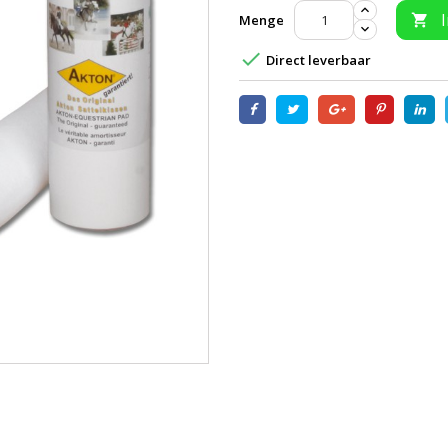
Menge


Direct leverbaar