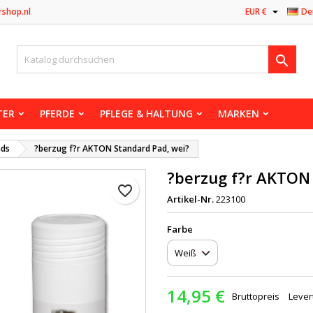

rshop.nl
EUR €
De

TER
PFERDE
PFLEGE & HALTUNG
MARKEN
ads
?berzug f?r AKTON Standard Pad, wei?
?berzug f?r AKTON 
favorite_border
Artikel-Nr.
223100
Farbe
14,95 €
Bruttopreis
Lever