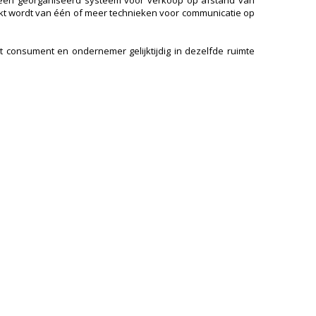
 een georganiseerd systeem voor verkoop op afstand van
aakt wordt van één of meer technieken voor communicatie op
 consument en ondernemer gelijktijdig in dezelfde ruimte