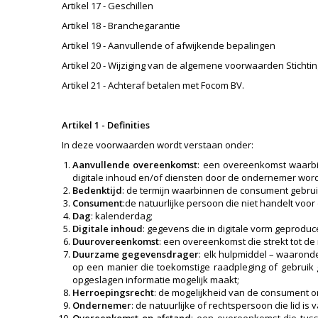
Artikel 17 - Geschillen
Artikel 18 - Branchegarantie
Artikel 19 - Aanvullende of afwijkende bepalingen
Artikel 20 - Wijziging van de algemene voorwaarden Stich
Artikel 21 - Achteraf betalen met Focom BV.
Artikel 1 - Definities
In deze voorwaarden wordt verstaan onder:
Aanvullende overeenkomst
: een overeenkomst waarbi
digitale inhoud en/of diensten door de ondernemer word
Bedenktijd
: de termijn waarbinnen de consument gebrui
Consument
:de natuurlijke persoon die niet handelt voor
Dag
: kalenderdag;
Digitale inhoud
: gegevens die in digitale vorm geprodu
Duurovereenkomst
: een overeenkomst die strekt tot d
Duurzame gegevensdrager
: elk hulpmiddel – waaronde
op een manier die toekomstige raadpleging of gebruik 
opgeslagen informatie mogelijk maakt;
Herroepingsrecht
: de mogelijkheid van de consument o
Ondernemer
: de natuurlijke of rechtspersoon die lid 