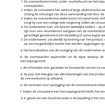
De overeenkomst komt, onder voorbehoud van het bepaal
voorwaarden.
Indien de consument het aanbod langs elektronische we
Zolang de ontvangst van deze aanvaarding niet door d
Indien de overeenkomst elektronisch tot stand komt, tr
zorgt hij voor een veilige web omgeving. Indien de con
De ondernemer kan zich binnen wettelijke kaders – op de
zijn voor een verantwoord aangaan van de overeenkomst
gerechtigd gemotiveerd een bestelling of aanvraag te w
De ondernemer zal uiterlijk bij levering van het product
op een toegankelijke manier kan worden opgeslagen o
a. het bezoekadres van de vestiging van de ondernemer w
b. de voorwaarden waaronder en de wijze waarop de co
herroepingsrecht;
c. de informatie over garanties en bestaande service na a
d. de prijs met inbegrip van alle belastingen van het produc
de overeenkomst op afstand;
e. de vereisten voor opzegging van de overeenkomst indie
f. indien de consument een herroepingsrecht heeft, het mo
In geval van een duurtransactie is de bepaling in het vori