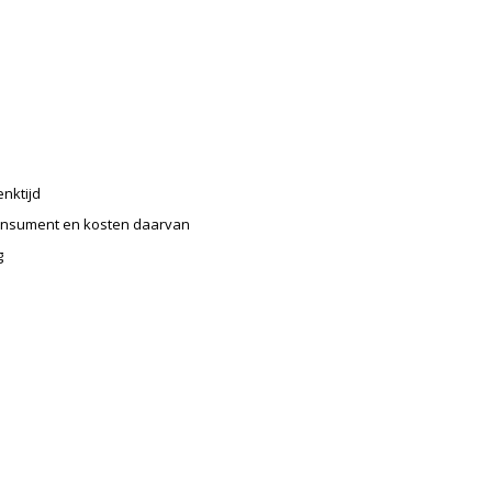
enktijd
 consument en kosten daarvan
g