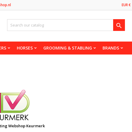
shop.nl
EUR €

ERS
HORSES
GROOMING & STABLING
BRANDS
bshop Keurmerk