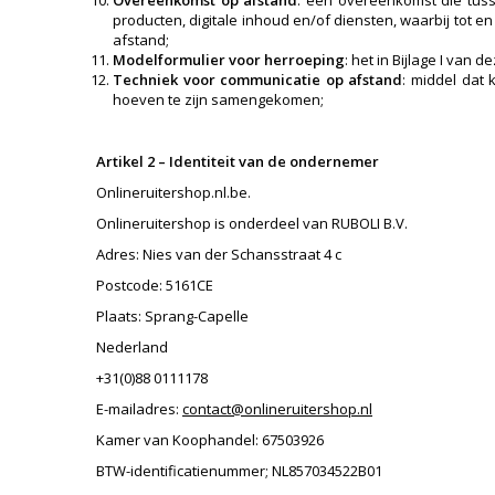
Overeenkomst op afstand
: een overeenkomst die tus
producten, digitale inhoud en/of diensten, waarbij tot
afstand;
Modelformulier voor herroeping
: het in Bijlage I va
Techniek voor communicatie op afstand
: middel dat
hoeven te zijn samengekomen;
Artikel 2 – Identiteit van de ondernemer
Onlineruitershop.nl.be.
Onlineruitershop is onderdeel van RUBOLI B.V.
Adres: Nies van der Schansstraat 4 c
Postcode: 5161CE
Plaats: Sprang-Capelle
Nederland
+31(0)88 0111178
E-mailadres:
contact@onlineruitershop.nl
Kamer van Koophandel: 67503926
BTW-identificatienummer; NL857034522B01