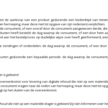
tot de aankoop van een product gedurende een bedenktijd van minim
herroeping, maar deze niet tot opgave van zijn reden(en) verplichten.
 de consument, of een vooraf door de consument aangewezen derde, die ni
oducten heeft besteld: de dag waarop de consument, of een door hem a
d aan het bestelproces op duidelijke wijze over heeft geïnformeerd, ee
ende zendingen of onderdelen: de dag waarop de consument, of een door
oducten gedurende een bepaalde periode: de dag waarop de consument
r is geleverd:
reenkomst voor levering van digitale inhoud die niet op een materiël
nsument vragen naar de reden van herroeping, maar deze niet tot opgav
lgt op het sluiten van de overeenkomst.
oud die niet op een materiële drager is geleverd bij niet informeren over h