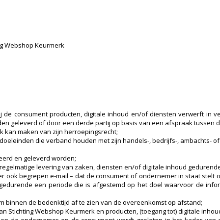
ting Webshop Keurmerk
j de consument producten, digitale inhoud en/of diensten verwerft in
en geleverd of door een derde partij op basis van een afspraak tussen 
k kan maken van zijn herroepingsrecht;
 doeleinden die verband houden met zijn handels-, bedrijfs-, ambachts- of 
ceerd en geleverd worden;
e regelmatige levering van zaken, diensten en/of digitale inhoud geduren
r ook begrepen e-mail – dat de consument of ondernemer in staat stelt om
gedurende een periode die is afgestemd op het doel waarvoor de infor
m binnen de bedenktijd af te zien van de overeenkomst op afstand;
is van Stichting Webshop Keurmerk en producten, (toegang tot) digitale in