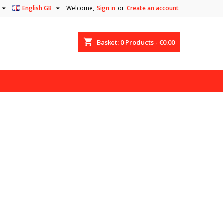


English GB
Welcome,
Sign in
or
Create an account
shopping_cart
Basket:
0
Products - €0.00