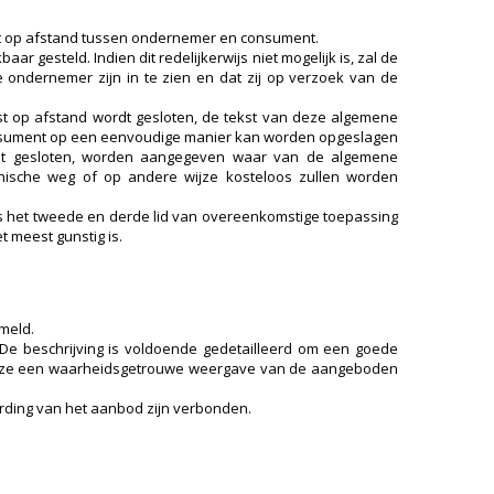
t op afstand tussen ondernemer en consument.
esteld. Indien dit redelijkerwijs niet mogelijk is, zal de
ndernemer zijn in te zien en dat zij op verzoek van de
st op afstand wordt gesloten, de tekst van deze algemene
onsument op een eenvoudige manier kan worden opgeslagen
ordt gesloten, worden aangegeven waar van de algemene
ische weg of op andere wijze kosteloos zullen worden
s het tweede en derde lid van overeenkomstige toepassing
 meest gunstig is.
meld.
De beschrijving is voldoende gedetailleerd om een goede
 deze een waarheidsgetrouwe weergave van de aangeboden
arding van het aanbod zijn verbonden.