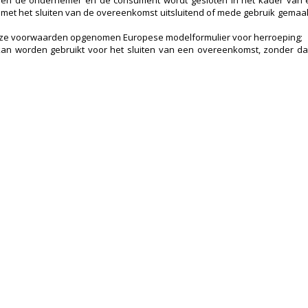
sen de ondernemer en de consument wordt gesloten in het kader van
 en met het sluiten van de overeenkomst uitsluitend of mede gebruik gem
n deze voorwaarden opgenomen Europese modelformulier voor herroeping;
 kan worden gebruikt voor het sluiten van een overeenkomst, zonder dat