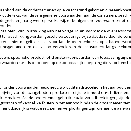
k aanbod van de ondernemer en op elke tot stand gekomen overeenkoms
t de tekst van deze algemene voorwaarden aan de consument beschikbaar g
 gesloten, aangeven op welke wijze de algemene voorwaarden bij de o
zonden.
gesloten, kan in afwijking van het vorige lid en voordat de overeenkom
 ter beschikking worden gesteld op zodanige wijze dat deze door de c
kerwijs niet mogelijk is, zal voordat de overeenkomst op afstand w
nnisgenomen en dat zij op verzoek van de consument langs elektron
vens specifieke product- of dienstenvoorwaarden van toepassing zijn, i
orwaarden steeds beroepen op de toepasselijke bepaling die voor hem het
f onder voorwaarden geschiedt, wordt dit nadrukkelijk in het aanbod ver
ijving van de aangeboden producten, digitale inhoud en/of diensten. 
jk te maken. Als de ondernemer gebruik maakt van afbeeldingen, zijn
ergissingen of kennelijke fouten in het aanbod binden de ondernemer niet.
ment duidelijk is wat de rechten en verplichtingen zijn, die aan de aanva