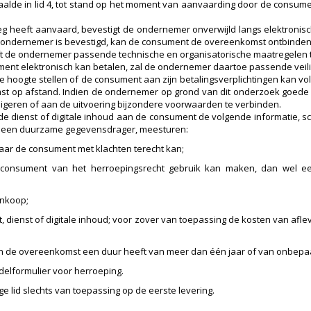
de in lid 4, tot stand op het moment van aanvaarding door de consume
g heeft aanvaard, bevestigt de ondernemer onverwijld langs elektroni
e ondernemer is bevestigd, kan de consument de overeenkomst ontbinden
eft de ondernemer passende technische en organisatorische maatregelen t
sument elektronisch kan betalen, zal de ondernemer daartoe passende vei
 hoogte stellen of de consument aan zijn betalingsverplichtingen kan vol
 op afstand. Indien de ondernemer op grond van dit onderzoek goede g
eigeren of aan de uitvoering bijzondere voorwaarden te verbinden.
, de dienst of digitale inhoud aan de consument de volgende informatie, s
p een duurzame gegevensdrager, meesturen:
aar de consument met klachten terecht kan;
nsument van het herroepingsrecht gebruik kan maken, dan wel een d
ankoop;
t, dienst of digitale inhoud; voor zover van toepassing de kosten van aflev
n de overeenkomst een duur heeft van meer dan één jaar of van onbepaa
delformulier voor herroeping.
ge lid slechts van toepassing op de eerste levering.