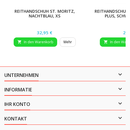
REITHANDSCHUH ST. MORITZ,
REITHANDSCHUH
NACHTBLAU, XS
PLUS, SCHWAR
Preis
Pre
32,95 €
29,
In den Warenkorb
Mehr
In den War



UNTERNEHMEN

INFORMATIE

IHR KONTO

KONTAKT