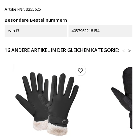
Artikel-Nr.
3255625
Besondere Bestellnummern
ean13
4057962218154
16 ANDERE ARTIKEL IN DER GLEICHEN KATEGORIE:
<
>
favorite_border